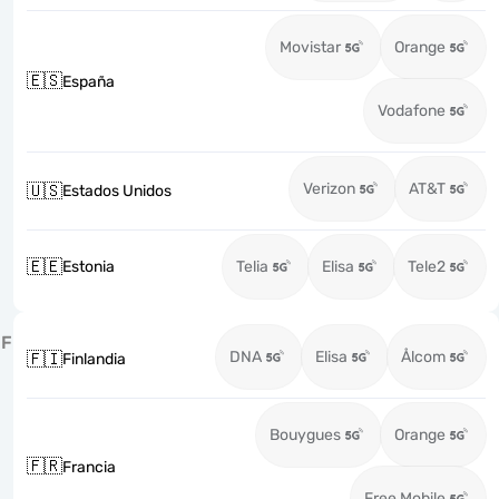
Movistar
Orange
🇪🇸
España
Vodafone
Verizon
AT&T
🇺🇸
Estados Unidos
🇪🇪
Estonia
Telia
Elisa
Tele2
F
DNA
Elisa
Ålcom
🇫🇮
Finlandia
Bouygues
Orange
🇫🇷
Francia
Free Mobile