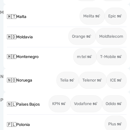
M
Melita
Epic
🇲🇹
Malta
Orange
Moldtelecom
🇲🇩
Moldavia
🇲🇪
Montenegro
m:tel
T-Mobile
N
🇳🇴
Noruega
Telia
Telenor
ICE
P
KPN
Vodafone
Odido
🇳🇱
Países Bajos
Plus
🇵🇱
Polonia