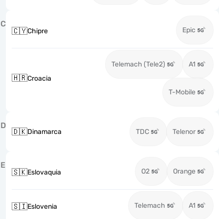
C
Epic
🇨🇾
Chipre
Telemach (Tele2)
A1
🇭🇷
Croacia
T-Mobile
D
🇩🇰
Dinamarca
TDC
Telenor
E
O2
Orange
🇸🇰
Eslovaquia
Telemach
A1
🇸🇮
Eslovenia