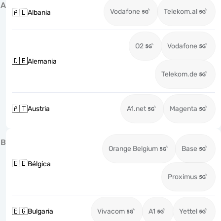
A
Vodafone
Telekom.al
🇦🇱
Albania
O2
Vodafone
🇩🇪
Alemania
Telekom.de
🇦🇹
Austria
A1.net
Magenta
B
Orange Belgium
Base
🇧🇪
Bélgica
Proximus
🇧🇬
Bulgaria
Vivacom
A1
Yettel