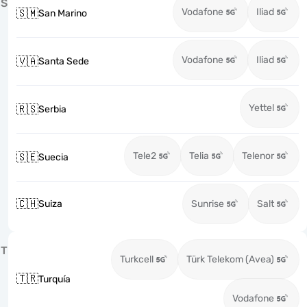
S
Vodafone
Iliad
🇸🇲
San Marino
Vodafone
Iliad
🇻🇦
Santa Sede
Yettel
🇷🇸
Serbia
Tele2
Telia
Telenor
🇸🇪
Suecia
🇨🇭
Suiza
Sunrise
Salt
T
Turkcell
Türk Telekom (Avea)
🇹🇷
Turquía
Vodafone