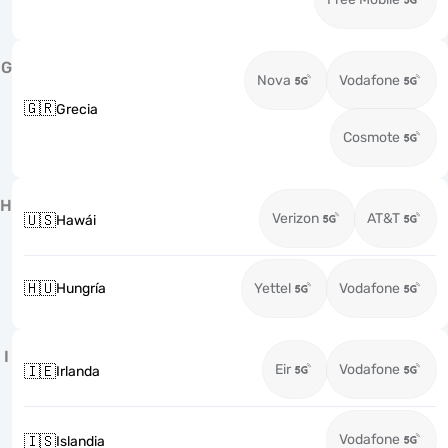
G
Nova
Vodafone
🇬🇷
Grecia
Cosmote
H
Verizon
AT&T
🇺🇸
Hawái
🇭🇺
Hungría
Yettel
Vodafone
I
Eir
Vodafone
🇮🇪
Irlanda
Vodafone
🇮🇸
Islandia