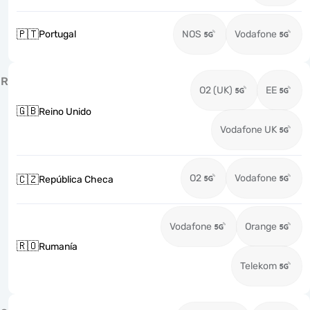
🇵🇹
Portugal
NOS
Vodafone
R
O2 (UK)
EE
🇬🇧
Reino Unido
Vodafone UK
O2
Vodafone
🇨🇿
República Checa
Vodafone
Orange
🇷🇴
Rumanía
Telekom