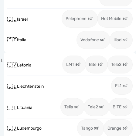
Pelephone
Hot Mobile
🇮🇱
Israel
🇮🇹
Italia
Vodafone
Iliad
L
LMT
Bite
Tele2
🇱🇻
Letonia
FL1
🇱🇮
Liechtenstein
Telia
Tele2
BITĖ
🇱🇹
Lituania
🇱🇺
Luxemburgo
Tango
Orange