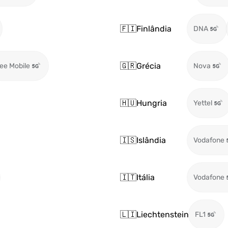
🇫🇮
Finlândia
DNA
🇬🇷
Grécia
ee Mobile
Nova
🇭🇺
Hungria
Yettel
🇮🇸
Islândia
Vodafone
🇮🇹
Itália
Vodafone
🇱🇮
Liechtenstein
FL1