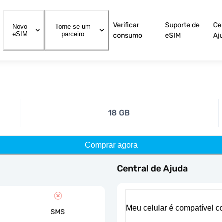
Verificar
Suporte de
Ce
Novo
Torne-se um
eSIM
parceiro
consumo
eSIM
Aj
18 GB
Comprar agora
Central de Ajuda
Meu celular é compatível 
SMS