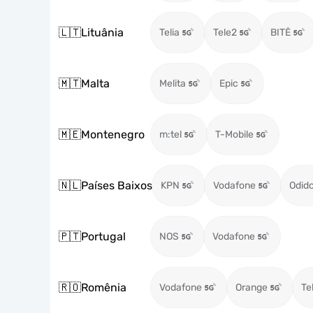
🇱🇹
Lituânia
Telia
Tele2
BITĖ
🇲🇹
Malta
Melita
Epic
🇲🇪
Montenegro
m:tel
T-Mobile
🇳🇱
Países Baixos
KPN
Vodafone
Odid
🇵🇹
Portugal
NOS
Vodafone
🇷🇴
Romênia
Vodafone
Orange
Te