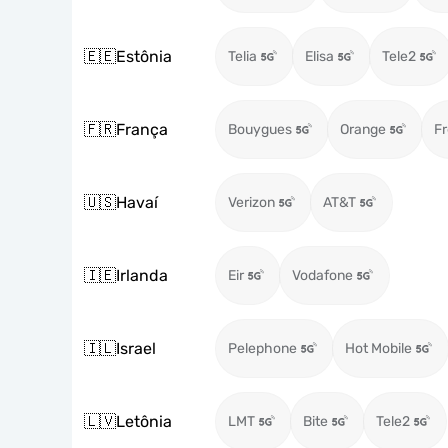
🇪🇪
Estônia
Telia
Elisa
Tele2
🇫🇷
França
Bouygues
Orange
Fr
🇺🇸
Havaí
Verizon
AT&T
🇮🇪
Irlanda
Eir
Vodafone
🇮🇱
Israel
Pelephone
Hot Mobile
🇱🇻
Letônia
LMT
Bite
Tele2