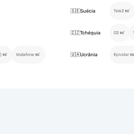
🇸🇪
Suécia
Tele2
🇨🇿
Tchéquia
O2
🇺🇦
Ucrânia
)
Vodafone
Kyivstar