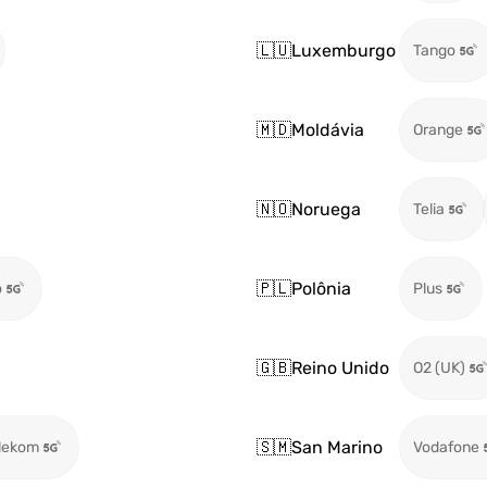
🇱🇺
Luxemburgo
Tango
🇲🇩
Moldávia
Orange
🇳🇴
Noruega
Telia
🇵🇱
Polônia
o
Plus
🇬🇧
Reino Unido
O2 (UK)
🇸🇲
San Marino
lekom
Vodafone