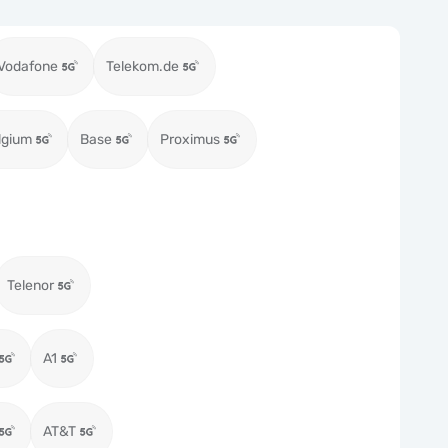
Vodafone
Telekom.de
lgium
Base
Proximus
Telenor
A1
AT&T