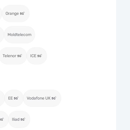
Orange
Moldtelecom
Telenor
ICE
EE
Vodafone UK
Iliad