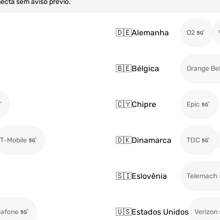
necta sem aviso prévio.
🇩🇪
Alemanha
O2
🇧🇪
Bélgica
Orange Be
🇨🇾
Chipre
Epic
🇩🇰
Dinamarca
T-Mobile
TDC
🇸🇮
Eslovênia
Telemach
🇺🇸
Estados Unidos
afone
Verizon