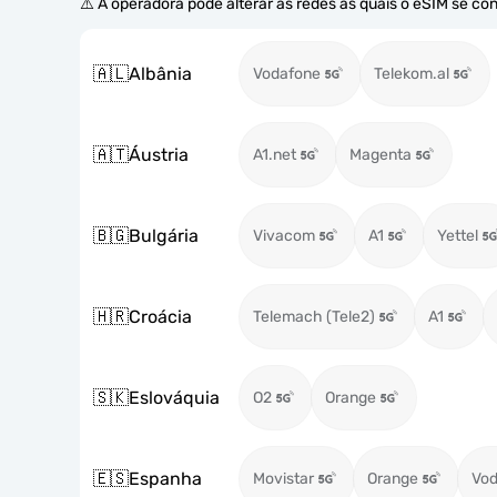
⚠️ A operadora pode alterar as redes às quais o eSIM se co
🇦🇱
Albânia
Vodafone
Telekom.al
🇦🇹
Áustria
A1.net
Magenta
🇧🇬
Bulgária
Vivacom
A1
Yettel
🇭🇷
Croácia
Telemach (Tele2)
A1
🇸🇰
Eslováquia
O2
Orange
🇪🇸
Espanha
Movistar
Orange
Vod