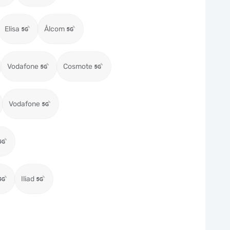
Elisa
Ålcom
Vodafone
Cosmote
Vodafone
Iliad