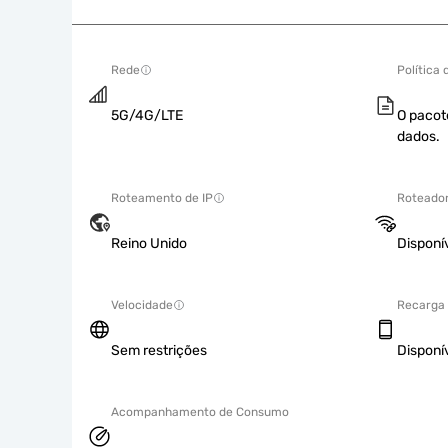
Rede
Política
5G/4G/LTE
O pacot
dados.
Roteamento de IP
Roteador
Reino Unido
Disponí
Velocidade
Recarga
Sem restrições
Disponí
Acompanhamento de Consumo