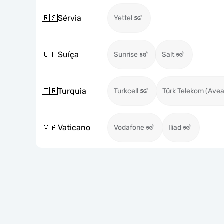
🇷🇸
Sérvia
Yettel
🇨🇭
Suíça
Sunrise
Salt
🇹🇷
Turquia
Turkcell
Türk Telekom (Avea
🇻🇦
Vaticano
Vodafone
Iliad