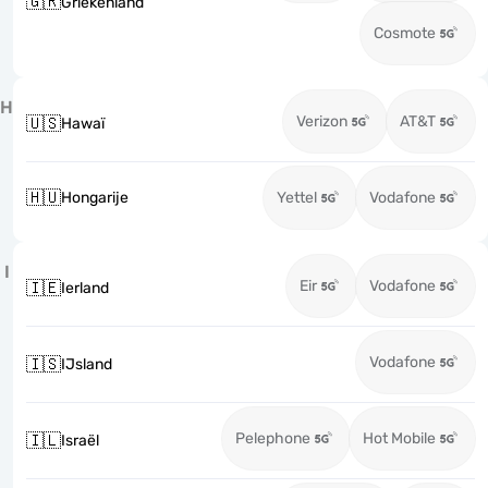
🇬🇷
Griekenland
Cosmote
H
Verizon
AT&T
🇺🇸
Hawaï
🇭🇺
Hongarije
Yettel
Vodafone
I
Eir
Vodafone
🇮🇪
Ierland
Vodafone
🇮🇸
IJsland
Pelephone
Hot Mobile
🇮🇱
Israël