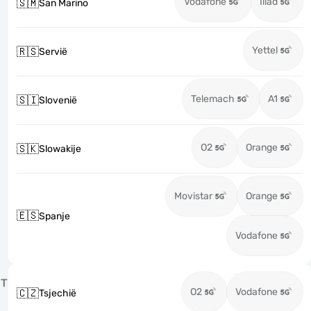
Vodafone
Iliad
🇸🇲
San Marino
Yettel
🇷🇸
Servië
Telemach
A1
🇸🇮
Slovenië
O2
Orange
🇸🇰
Slowakije
Movistar
Orange
🇪🇸
Spanje
Vodafone
T
O2
Vodafone
🇨🇿
Tsjechië