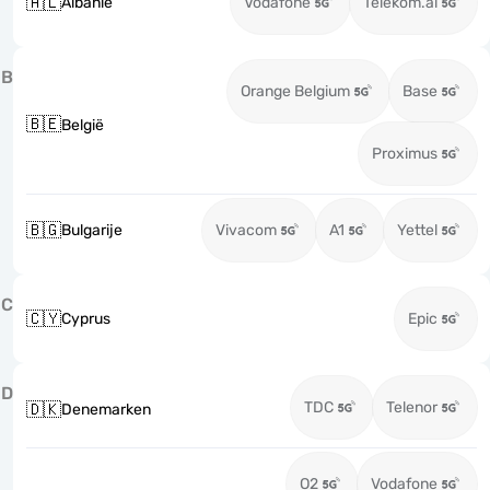
🇦🇱
Albanië
Vodafone
Telekom.al
B
Orange Belgium
Base
🇧🇪
België
Proximus
🇧🇬
Bulgarije
Vivacom
A1
Yettel
C
🇨🇾
Cyprus
Epic
D
TDC
Telenor
🇩🇰
Denemarken
O2
Vodafone