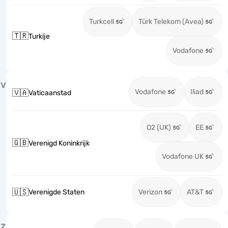
Turkcell
Türk Telekom (Avea)
🇹🇷
Turkije
Vodafone
V
Vodafone
Iliad
🇻🇦
Vaticaanstad
O2 (UK)
EE
🇬🇧
Verenigd Koninkrijk
Vodafone UK
🇺🇸
Verenigde Staten
Verizon
AT&T
Z