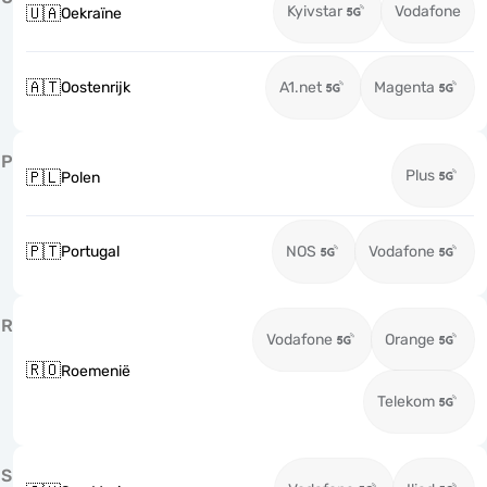
Kyivstar
Vodafone
🇺🇦
Oekraïne
🇦🇹
Oostenrijk
A1.net
Magenta
P
Plus
🇵🇱
Polen
🇵🇹
Portugal
NOS
Vodafone
R
Vodafone
Orange
🇷🇴
Roemenië
Telekom
S