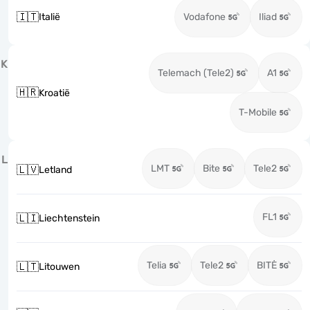
🇮🇹
Italië
Vodafone
Iliad
K
Telemach (Tele2)
A1
🇭🇷
Kroatië
T-Mobile
L
LMT
Bite
Tele2
🇱🇻
Letland
FL1
🇱🇮
Liechtenstein
Telia
Tele2
BITĖ
🇱🇹
Litouwen