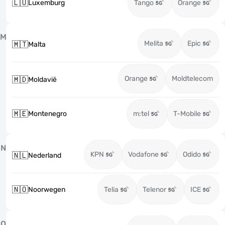
🇱🇺
Luxemburg
Tango
Orange
M
Melita
Epic
🇲🇹
Malta
Orange
Moldtelecom
🇲🇩
Moldavië
🇲🇪
Montenegro
m:tel
T-Mobile
N
KPN
Vodafone
Odido
🇳🇱
Nederland
🇳🇴
Noorwegen
Telia
Telenor
ICE
O