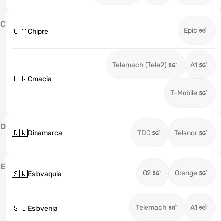
C
Epic
🇨🇾
Chipre
Telemach (Tele2)
A1
🇭🇷
Croacia
T-Mobile
D
🇩🇰
Dinamarca
TDC
Telenor
E
O2
Orange
🇸🇰
Eslovaquia
Telemach
A1
🇸🇮
Eslovenia