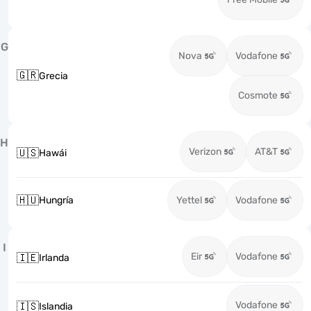
G
Nova
Vodafone
🇬🇷
Grecia
Cosmote
H
Verizon
AT&T
🇺🇸
Hawái
🇭🇺
Hungría
Yettel
Vodafone
I
Eir
Vodafone
🇮🇪
Irlanda
Vodafone
🇮🇸
Islandia