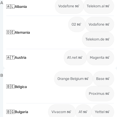
A
Vodafone
Telekom.al
🇦🇱
Albania
O2
Vodafone
🇩🇪
Alemania
Telekom.de
🇦🇹
Austria
A1.net
Magenta
B
Orange Belgium
Base
🇧🇪
Bélgica
Proximus
🇧🇬
Bulgaria
Vivacom
A1
Yettel