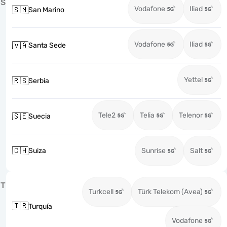
S
Vodafone
Iliad
🇸🇲
San Marino
Vodafone
Iliad
🇻🇦
Santa Sede
Yettel
🇷🇸
Serbia
Tele2
Telia
Telenor
🇸🇪
Suecia
🇨🇭
Suiza
Sunrise
Salt
T
Turkcell
Türk Telekom (Avea)
🇹🇷
Turquía
Vodafone