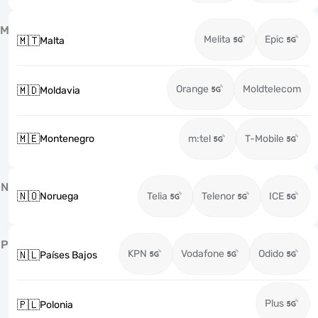
M
Melita
Epic
🇲🇹
Malta
Orange
Moldtelecom
🇲🇩
Moldavia
🇲🇪
Montenegro
m:tel
T-Mobile
N
🇳🇴
Noruega
Telia
Telenor
ICE
P
KPN
Vodafone
Odido
🇳🇱
Países Bajos
Plus
🇵🇱
Polonia