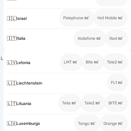
Pelephone
Hot Mobile
🇮🇱
Israel
🇮🇹
Italia
Vodafone
Iliad
L
LMT
Bite
Tele2
🇱🇻
Letonia
FL1
🇱🇮
Liechtenstein
Telia
Tele2
BITĖ
🇱🇹
Lituania
🇱🇺
Luxemburgo
Tango
Orange