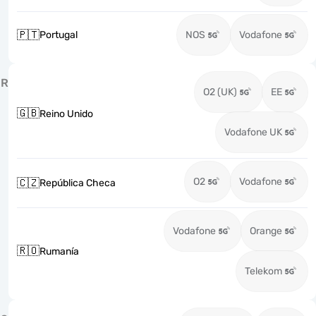
🇵🇹
Portugal
NOS
Vodafone
R
O2 (UK)
EE
🇬🇧
Reino Unido
Vodafone UK
O2
Vodafone
🇨🇿
República Checa
Vodafone
Orange
🇷🇴
Rumanía
Telekom