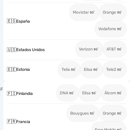
Movistar
Orange
🇪🇸
España
Vodafone
Verizon
AT&T
🇺🇸
Estados Unidos
🇪🇪
Estonia
Telia
Elisa
Tele2
F
DNA
Elisa
Ålcom
🇫🇮
Finlandia
Bouygues
Orange
🇫🇷
Francia
Free Mobile