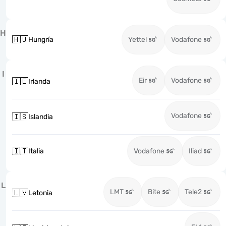
H
🇭🇺
Hungría
Yettel
Vodafone
I
Eir
Vodafone
🇮🇪
Irlanda
Vodafone
🇮🇸
Islandia
🇮🇹
Italia
Vodafone
Iliad
L
LMT
Bite
Tele2
🇱🇻
Letonia