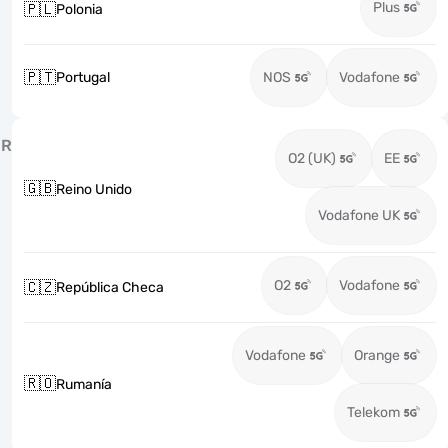
Plus
🇵🇱
Polonia
🇵🇹
Portugal
NOS
Vodafone
R
O2 (UK)
EE
🇬🇧
Reino Unido
Vodafone UK
O2
Vodafone
🇨🇿
República Checa
Vodafone
Orange
🇷🇴
Rumanía
Telekom