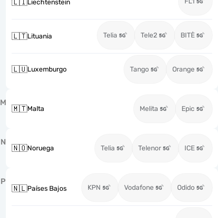
FL1
🇱🇮
Liechtenstein
Telia
Tele2
BITĖ
🇱🇹
Lituania
🇱🇺
Luxemburgo
Tango
Orange
M
🇲🇹
Malta
Melita
Epic
N
🇳🇴
Noruega
Telia
Telenor
ICE
P
KPN
Vodafone
Odido
🇳🇱
Países Bajos