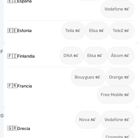
🇪🇸
España
Vodafone
🇪🇪
Estonia
Telia
Elisa
Tele2
F
DNA
Elisa
Ålcom
🇫🇮
Finlandia
Bouygues
Orange
🇫🇷
Francia
Free Mobile
G
Nova
Vodafone
🇬🇷
Grecia
Cosmote