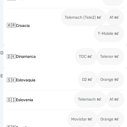
Telemach (Tele2)
A1
🇭🇷
Croacia
T-Mobile
D
🇩🇰
Dinamarca
TDC
Telenor
E
O2
Orange
🇸🇰
Eslovaquia
Telemach
A1
🇸🇮
Eslovenia
Movistar
Orange