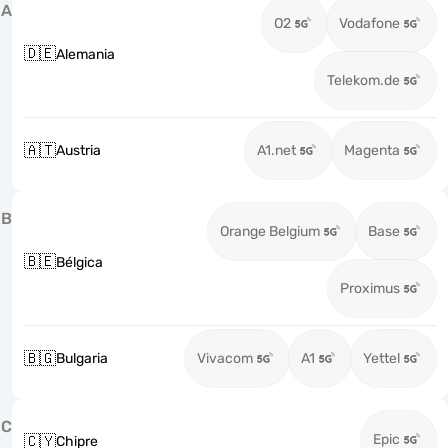
A
O2
Vodafone
🇩🇪
Alemania
Telekom.de
🇦🇹
Austria
A1.net
Magenta
B
Orange Belgium
Base
🇧🇪
Bélgica
Proximus
🇧🇬
Bulgaria
Vivacom
A1
Yettel
C
Epic
🇨🇾
Chipre