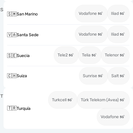
S
Vodafone
Iliad
🇸🇲
San Marino
Vodafone
Iliad
🇻🇦
Santa Sede
Tele2
Telia
Telenor
🇸🇪
Suecia
🇨🇭
Suiza
Sunrise
Salt
T
Turkcell
Türk Telekom (Avea)
🇹🇷
Turquía
Vodafone