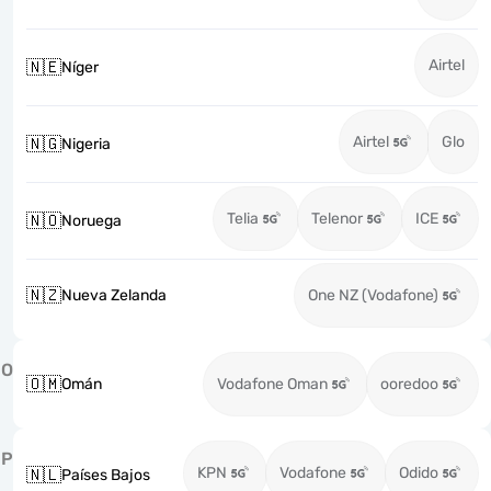
Airtel
🇳🇪
Níger
Airtel
Glo
🇳🇬
Nigeria
Telia
Telenor
ICE
🇳🇴
Noruega
🇳🇿
Nueva Zelanda
One NZ (Vodafone)
O
🇴🇲
Omán
Vodafone Oman
ooredoo
P
KPN
Vodafone
Odido
🇳🇱
Países Bajos