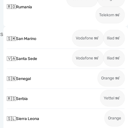
🇷🇴
Rumanía
Telekom
S
Vodafone
Iliad
🇸🇲
San Marino
Vodafone
Iliad
🇻🇦
Santa Sede
Orange
🇸🇳
Senegal
Yettel
🇷🇸
Serbia
Orange
🇸🇱
Sierra Leona