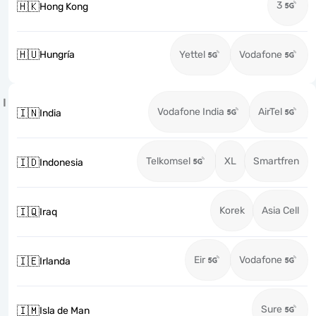
3
🇭🇰
Hong Kong
🇭🇺
Hungría
Yettel
Vodafone
I
Vodafone India
AirTel
🇮🇳
India
Telkomsel
XL
Smartfren
🇮🇩
Indonesia
Korek
Asia Cell
🇮🇶
Iraq
Eir
Vodafone
🇮🇪
Irlanda
Sure
🇮🇲
Isla de Man