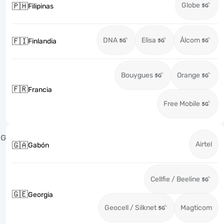
Globe
🇵🇭
Filipinas
DNA
Elisa
Ålcom
🇫🇮
Finlandia
Bouygues
Orange
🇫🇷
Francia
Free Mobile
G
Airtel
🇬🇦
Gabón
Cellfie / Beeline
🇬🇪
Georgia
Geocell / Silknet
Magticom