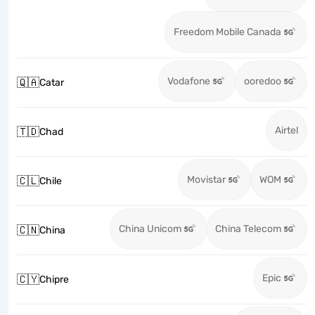
Freedom Mobile Canada
Vodafone
ooredoo
🇶🇦
Catar
Airtel
🇹🇩
Chad
Movistar
WOM
🇨🇱
Chile
China Unicom
China Telecom
🇨🇳
China
Epic
🇨🇾
Chipre