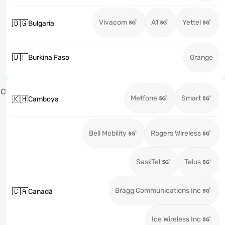
Vivacom
A1
Yettel
🇧🇬
Bulgaria
🇧🇫
Burkina Faso
Orange
C
Metfone
Smart
🇰🇭
Camboya
Bell Mobility
Rogers Wireless
SaskTel
Telus
Bragg Communications Inc
🇨🇦
Canadá
Ice Wireless Inc