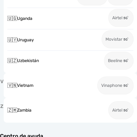
Airtel
🇺🇬
Uganda
Movistar
🇺🇾
Uruguay
🇺🇿
Uzbekistán
Beeline
V
🇻🇳
Vietnam
Vinaphone
Z
🇿🇲
Zambia
Airtel
Centro de ayuda