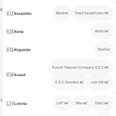
K
Beeline
Tele2 Kazakhstan
🇰🇿
Kazajistán
Airtel
🇰🇪
Kenia
Beeline
🇰🇬
Kirguistán
Kuwait Telecom Company K S C
🇰🇼
Kuwait
K.S.C Ooredoo
zain KW
L
LMT
Bite
Tele2
🇱🇻
Letonia