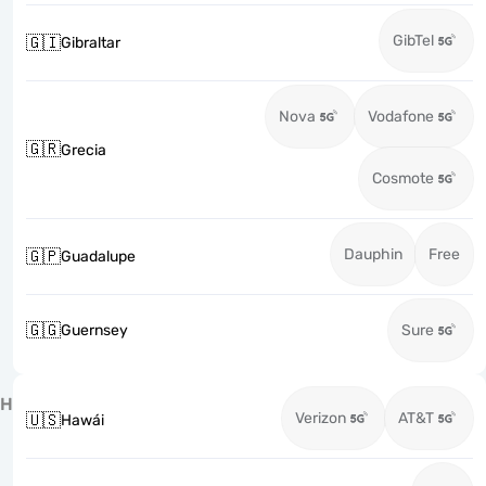
GibTel
🇬🇮
Gibraltar
Nova
Vodafone
🇬🇷
Grecia
Cosmote
Dauphin
Free
🇬🇵
Guadalupe
🇬🇬
Guernsey
Sure
H
Verizon
AT&T
🇺🇸
Hawái