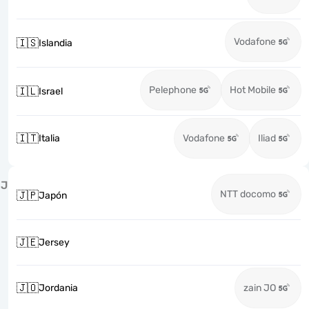
Vodafone
🇮🇸
Islandia
Pelephone
Hot Mobile
🇮🇱
Israel
🇮🇹
Italia
Vodafone
Iliad
J
NTT docomo
🇯🇵
Japón
🇯🇪
Jersey
🇯🇴
Jordania
zain JO