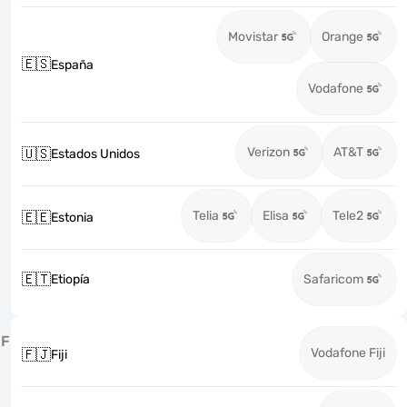
Movistar
Orange
🇪🇸
España
Vodafone
Verizon
AT&T
🇺🇸
Estados Unidos
Telia
Elisa
Tele2
🇪🇪
Estonia
🇪🇹
Etiopía
Safaricom
F
Vodafone Fiji
🇫🇯
Fiji