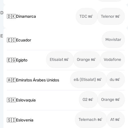
D
🇩🇰
Dinamarca
TDC
Telenor
E
Movistar
🇪🇨
Ecuador
Etisalat
Orange
Vodafone
🇪🇬
Egipto
e& (Etisalat)
du
🇦🇪
Emiratos Árabes Unidos
O2
Orange
🇸🇰
Eslovaquia
Telemach
A1
🇸🇮
Eslovenia