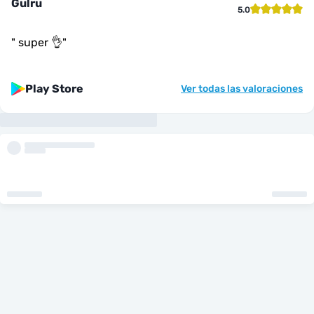
Gulru
5.0
"
super 👌
"
Play Store
Ver todas las valoraciones