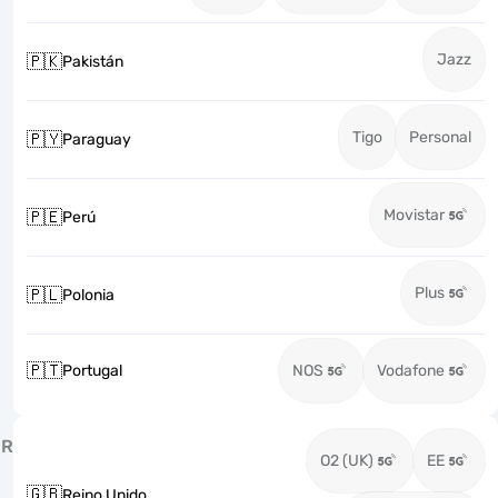
Jazz
🇵🇰
Pakistán
Tigo
Personal
🇵🇾
Paraguay
Movistar
🇵🇪
Perú
Plus
🇵🇱
Polonia
🇵🇹
Portugal
NOS
Vodafone
R
O2 (UK)
EE
🇬🇧
Reino Unido