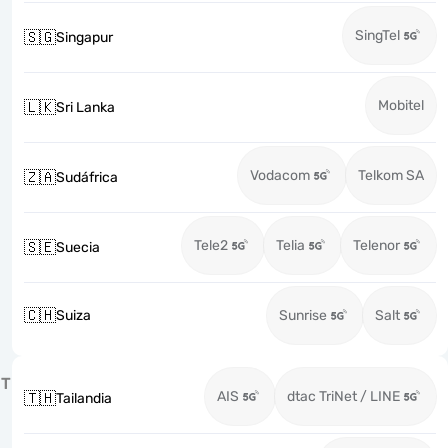
SingTel
🇸🇬
Singapur
Mobitel
🇱🇰
Sri Lanka
Vodacom
Telkom SA
🇿🇦
Sudáfrica
Tele2
Telia
Telenor
🇸🇪
Suecia
🇨🇭
Suiza
Sunrise
Salt
T
AIS
dtac TriNet / LINE
🇹🇭
Tailandia