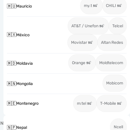
my.t
CHILI
🇲🇺
Mauricio
AT&T / Unefon
Telcel
🇲🇽
México
Movistar
Altan Redes
Orange
Moldtelecom
🇲🇩
Moldavia
Mobicom
🇲🇳
Mongolia
🇲🇪
Montenegro
m:tel
T-Mobile
N
Ncell
🇳🇵
Nepal