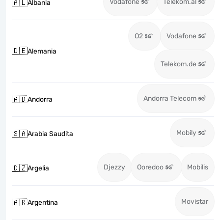
Vodafone
Telekom.al
🇦🇱
Albania
O2
Vodafone
🇩🇪
Alemania
Telekom.de
Andorra Telecom
🇦🇩
Andorra
Mobily
🇸🇦
Arabia Saudita
Djezzy
Ooredoo
Mobilis
🇩🇿
Argelia
Movistar
🇦🇷
Argentina