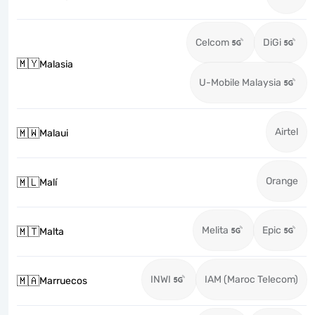
Celcom
DiGi
🇲🇾
Malasia
U-Mobile Malaysia
Airtel
🇲🇼
Malaui
Orange
🇲🇱
Malí
Melita
Epic
🇲🇹
Malta
INWI
IAM (Maroc Telecom)
🇲🇦
Marruecos