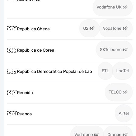
Vodafone UK
O2
Vodafone
🇨🇿
República Checa
SKTelecom
🇰🇷
República de Corea
ETL
LaoTel
🇱🇦
República Democrática Popular de Lao
TELCO
🇷🇪
Reunión
Airtel
🇷🇼
Ruanda
Vodafone
Orange