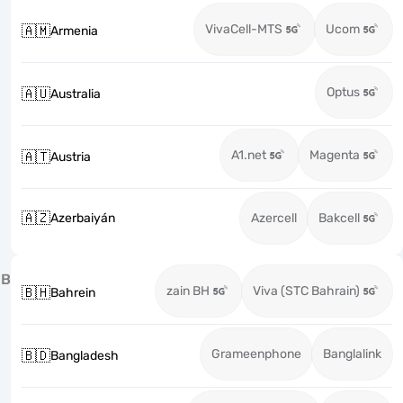
VivaCell-MTS
Ucom
🇦🇲
Armenia
Optus
🇦🇺
Australia
A1.net
Magenta
🇦🇹
Austria
🇦🇿
Azerbaiyán
Azercell
Bakcell
B
zain BH
Viva (STC Bahrain)
🇧🇭
Bahrein
Grameenphone
Banglalink
🇧🇩
Bangladesh