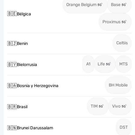
Orange Belgium
Base
🇧🇪
Bélgica
Proximus
Celtiis
🇧🇯
Benin
A1
Life
MTS
🇧🇾
Bielorrusia
BH Mobile
🇧🇦
Bosnia y Herzegovina
TIM
Vivo
🇧🇷
Brasil
DST
🇧🇳
Brunei Darussalam