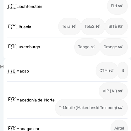
FL1
🇱🇮
Liechtenstein
Telia
Tele2
BITĖ
🇱🇹
Lituania
🇱🇺
Luxemburgo
Tango
Orange
M
CTM
3
🇲🇴
Macao
VIP (A1)
🇲🇰
Macedonia del Norte
T-Mobile (Makedonski Telecom)
Airtel
🇲🇬
Madagascar