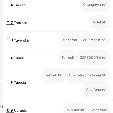
Chunghwa
🇹🇼
Taiwán
Airtel
🇹🇿
Tanzania
Megafon
ZET-Mobile
🇹🇯
Tayikistán
Tunicell
OOREDOO TN
🇹🇳
Túnez
Turkcell
Türk Telekom (Avea)
🇹🇷
Turquía
Vodafone
U
Kyivstar
Vodafone
🇺🇦
Ucrania