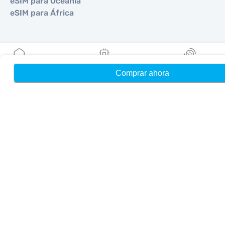
eSIM para Oceanía
eSIM para África
Países
eSIM para Estados Unidos
Comprar ahora
Hogar
Mis eSIMs
Bonos
eSIM para Japón
eSIM para Canadá
eSIM para España
eSIM para Italia
eSIM para Reino Unido
eSIM para Emiratos Árabes Unidos
eSIM para Singapur
eSIM para Turquía