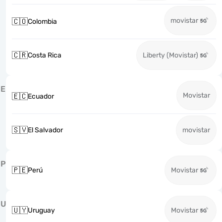
movistar
🇨🇴
Colombia
🇨🇷
Costa Rica
Liberty (Movistar)
E
Movistar
🇪🇨
Ecuador
🇸🇻
El Salvador
movistar
P
🇵🇪
Perú
Movistar
U
🇺🇾
Uruguay
Movistar