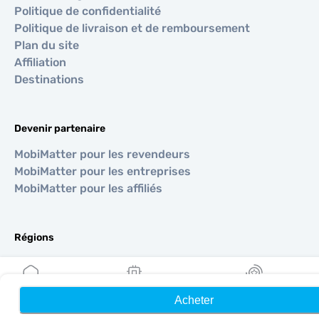
Politique de confidentialité
Politique de livraison et de remboursement
Plan du site
Affiliation
Destinations
Devenir partenaire
MobiMatter pour les revendeurs
MobiMatter pour les entreprises
MobiMatter pour les affiliés
Régions
eSIM pour Europe
eSIM pour Asie
eSIM pour Amériques
Acheter
Accueil
Mes eSIM
Récompenses
eSIM pour Moyen-Orient