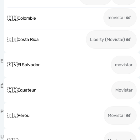
movistar
🇨🇴
Colombie
🇨🇷
Costa Rica
Liberty (Movistar)
E
🇸🇻
El Salvador
movistar
É
🇪🇨
Équateur
Movistar
P
🇵🇪
Pérou
Movistar
U