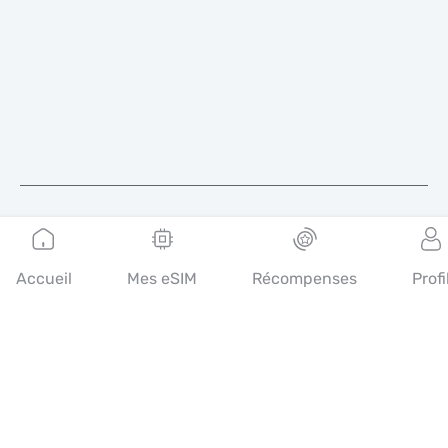
Français
Accueil
Mes eSIM
Récompenses
Profi
Mobimatter est un canal numérique pour les services de
télécommunications, qui permet aux consommateurs de trouver
et d'acheter les meilleures offres d'eSIM dans le monde.
14th floor, Al Sarab Tower, Abu Dhabi Global Market Square,
Al Maryah Island, Abu Dhabi, United Arab Emirates
Liens rapides