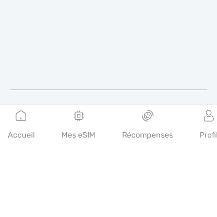
Français
Accueil
Mes eSIM
Récompenses
Profi
Mobimatter est un canal numérique pour les services de
télécommunications, qui permet aux consommateurs de trouver
et d'acheter les meilleures offres d'eSIM dans le monde.
14th floor, Al Sarab Tower, Abu Dhabi Global Market Square,
Al Maryah Island, Abu Dhabi, United Arab Emirates
Liens rapides