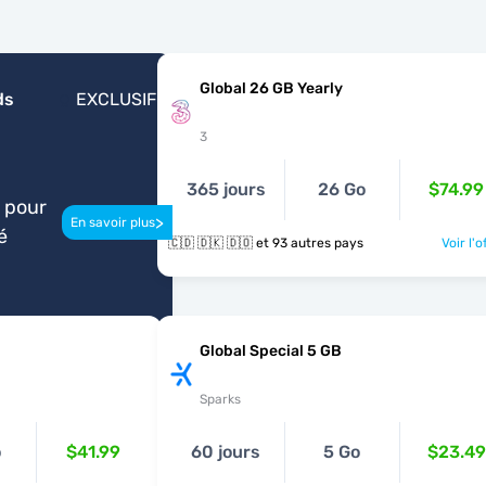
Global 26 GB Yearly
ds
EXCLUSIF
3
365 jours
26 Go
$74.99
 pour
>
En savoir plus
é
🇨🇩 🇩🇰 🇩🇴 et 93 autres pays
Voir l'o
Global Special 5 GB
Sparks
o
$41.99
60 jours
5 Go
$23.49