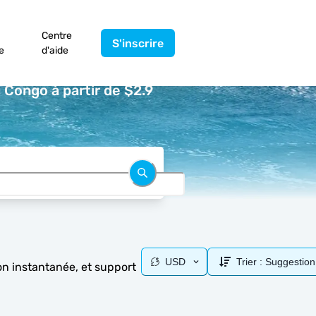
Centre
S'inscrire
e
d'aide
Congo à partir de $2.9
USD
Trier :
Suggestion
on instantanée, et support