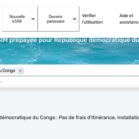
Vérifier
Aide et
Nouvelle
Devenir
eSIM
partenaire
l'utilisation
assistanc
SIM prépayée pour République démocratique du 
du Congo
mocratique du Congo : Pas de frais d'itinérance, installati