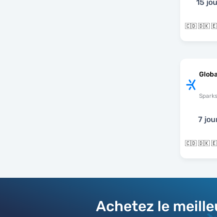
15 jo
Globa
Spark
7 jou
Achetez le meill