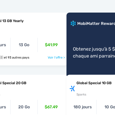
l 13 GB Yearly
MobiMatter Rewar
urs
13 Go
$41.99
Obtenez jusqu'à 5 $
chaque ami parrain
🇨🇩 🇩🇰 🇩🇴 et 93 autres pays
Voir l'offre >
l Special 20 GB
Global Special 10 GB
s
Sparks
urs
20 Go
$67.49
180 jours
10 G