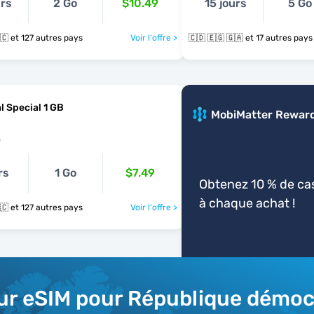
urs
2 Go
$10.49
15 jours
5 Go
🇨🇩 🇩🇰 🇪🇨 et 127 autres pays
Voir l'offre >
🇨🇩 🇪🇬 🇬🇦 et 17 autres pays
l Special 1 GB
MobiMatter Rewar
s
rs
1 Go
$7.49
Obtenez 10 % de c
à chaque achat !
🇨🇩 🇩🇰 🇪🇨 et 127 autres pays
Voir l'offre >
eur eSIM pour République démo