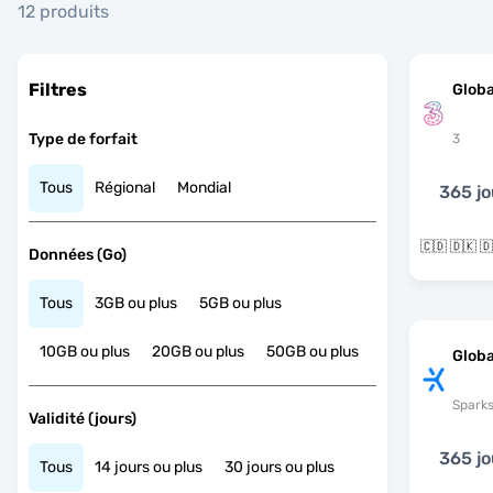
12 produits
Filtres
Globa
Type de forfait
3
Tous
Régional
Mondial
365 jo
Données (Go)
Tous
3GB ou plus
5GB ou plus
10GB ou plus
20GB ou plus
50GB ou plus
Globa
Spark
Validité (jours)
365 jo
Tous
14 jours ou plus
30 jours ou plus