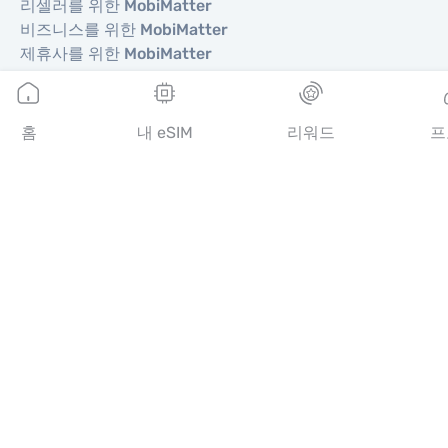
리셀러를 위한 MobiMatter
비즈니스를 위한 MobiMatter
제휴사를 위한 MobiMatter
지역
홈
내 eSIM
리워드
프
유럽 eSIM
아시아 eSIM
아메리카 eSIM
중동 eSIM
오세아니아 eSIM
아프리카 eSIM
국가
미국 eSIM
일본 eSIM
캐나다 eSIM