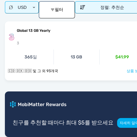
USD
정렬:
추천순
필터
Global 13 GB Yearly
3
365일
13 GB
$41.99
🇨🇩 🇩🇰 🇩🇴 및 그 외 93개국
상품 
MobiMatter Rewards
친구를 추천할 때마다 최대 $5를 받으세요
자세히 알