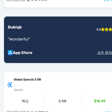
Dubiqb
5.0
"
Wonderful
"
App Store
모든 평점
Global Special 2 GB
Sparks
15일
2 GB
$10.49