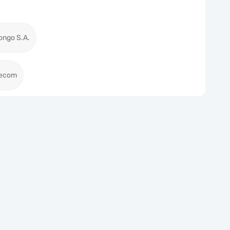
Congo S.A.
lecom