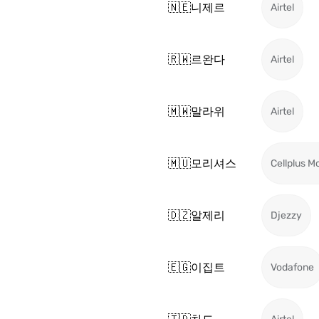
🇳🇪
니제르
Airtel
🇷🇼
르완다
Airtel
🇲🇼
말라위
Airtel
🇲🇺
모리셔스
Cellplus M
🇩🇿
알제리
Djezzy
🇪🇬
이집트
Vodafone