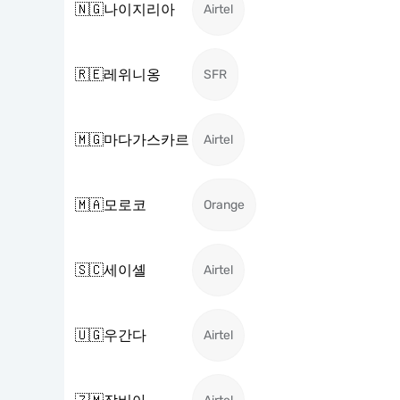
🇳🇬
나이지리아
Airtel
🇷🇪
레위니옹
SFR
🇲🇬
마다가스카르
Airtel
🇲🇦
모로코
Orange
🇸🇨
세이셸
Airtel
🇺🇬
우간다
Airtel