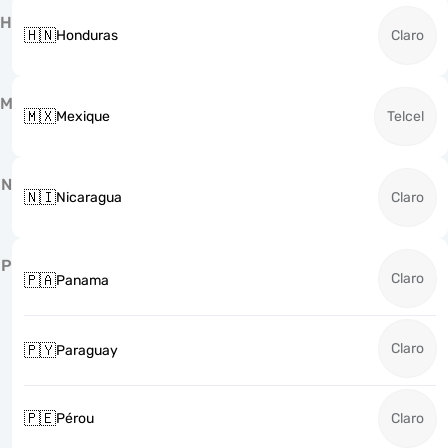
H
🇭🇳
Honduras
Claro
M
🇲🇽
Mexique
Telcel
N
🇳🇮
Nicaragua
Claro
P
Claro
🇵🇦
Panama
Claro
🇵🇾
Paraguay
🇵🇪
Pérou
Claro