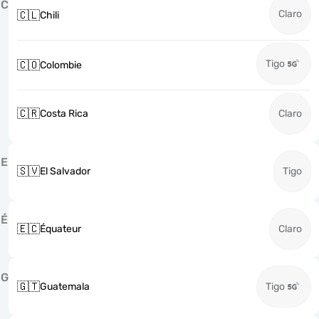
C
Claro
🇨🇱
Chili
Tigo
🇨🇴
Colombie
🇨🇷
Costa Rica
Claro
E
🇸🇻
El Salvador
Tigo
É
🇪🇨
Équateur
Claro
G
🇬🇹
Guatemala
Tigo