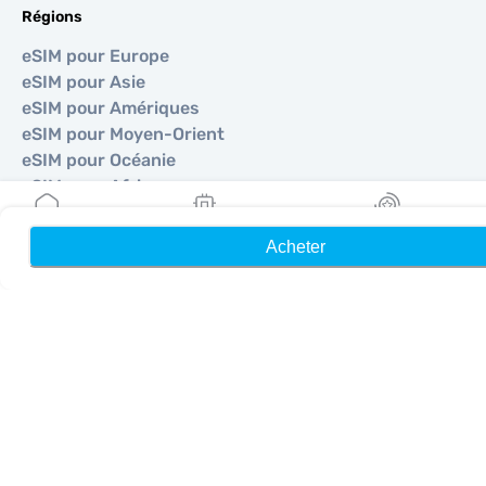
Régions
eSIM pour Europe
eSIM pour Asie
eSIM pour Amériques
eSIM pour Moyen-Orient
eSIM pour Océanie
eSIM pour Afrique
Acheter
Accueil
Mes eSIM
Récompenses
Pays
eSIM pour États-Unis
eSIM pour Japon
eSIM pour Canada
eSIM pour Espagne
eSIM pour Italie
eSIM pour Royaume-Uni
eSIM pour Émirats Arabes Unis
eSIM pour Singapour