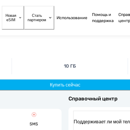
Помощь и
Спра
Новая
Стать
Использование
eSIM
партнером
поддержка
цент
10 ГБ
Купить сейчас
Справочный центр
Поддерживает ли мой те
SMS