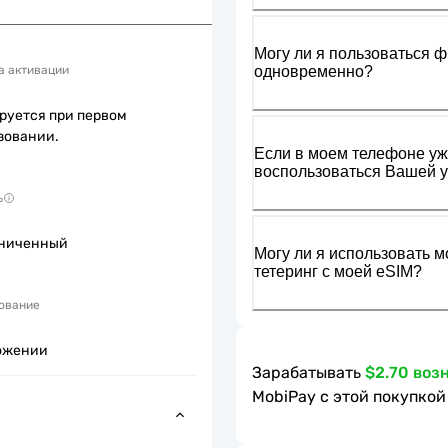
Могу ли я пользоваться ф
одновременно?
а активации
руется при первом
зовании.
Если в моем телефоне уже
воспользоваться Вашей у
ь
ниченный
Могу ли я использовать м
тетеринг с моей eSIM?
ование
ожении
Зарабатывать
$2.70 воз
MobiPay с этой покупкой