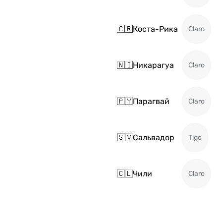
🇨🇷
Коста-Рика
Claro
🇳🇮
Никарагуа
Claro
🇵🇾
Парагвай
Claro
🇸🇻
Сальвадор
Tigo
🇨🇱
Чили
Claro