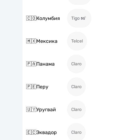
🇨🇴
Колумбия
Tigo
🇲🇽
Мексика
Telcel
🇵🇦
Панама
Claro
🇵🇪
Перу
Claro
🇺🇾
Уругвай
Claro
🇪🇨
Эквадор
Claro