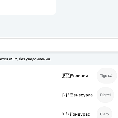
ется eSIM, без уведомления.
🇧🇴
Боливия
Tigo
🇻🇪
Венесуэла
Digitel
🇭🇳
Гондурас
Claro