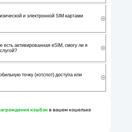
изической и электронной SIM картами
 есть активированная eSIM, смогу ли я
слугой?
обильную точку (хотспот) доступа или
награждения кэшбэк
в вашем кошельке