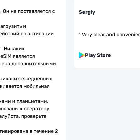
 Он не поставляется с 
Sergiy
агрузить и 
ействий по активации 
"
Very clear and convenient
. Никаких 
Play Store
eSIM является 
нена дополнительными 
 никаких ежедневных 
живается мобильная 
нами и планшетами, 
вязаны к оператору 
алуйста, проверьте 
тивирована в течение 2 