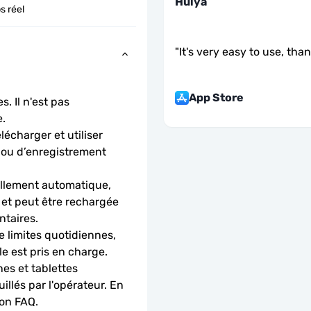
Hülya
s réel
"
It's very easy to use, tha
App Store
. Il n'est pas 
.
charger et utiliser 
 ou d’enregistrement 
llement automatique, 
 et peut être rechargée 
ntaires.
 limites quotidiennes, 
le est pris en charge.
es et tablettes 
llés par l'opérateur. En 
ion FAQ.