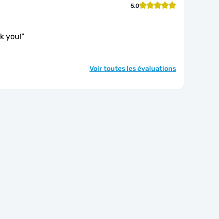
5.0
nk you!
"
Voir toutes les évaluations