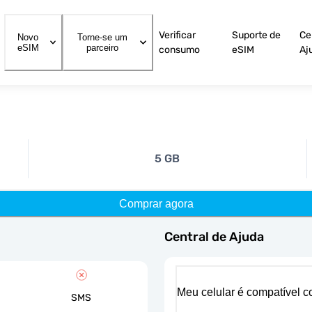
Verificar
Suporte de
Ce
Novo
Torne-se um
eSIM
parceiro
consumo
eSIM
Aj
5 GB
Comprar agora
Central de Ajuda
Meu celular é compatível 
SMS