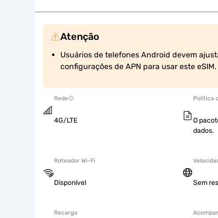
Atenção
Usuários de telefones Android devem ajust
configurações de APN para usar este eSIM.
Rede
Política
4G/LTE
O pacot
dados.
Roteador Wi-Fi
Velocida
Disponível
Sem res
Recarga
Acompan