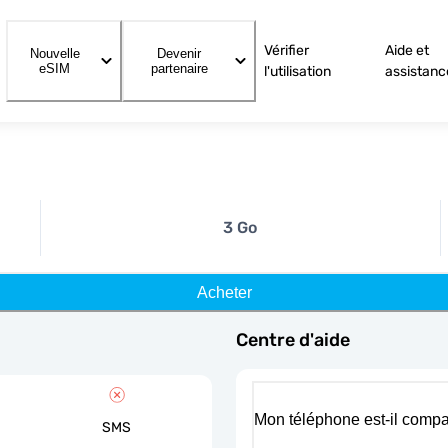
Vérifier
Aide et
Nouvelle
Devenir
eSIM
partenaire
l'utilisation
assistanc
3 Go
Acheter
Centre d'aide
Mon téléphone est-il compa
SMS