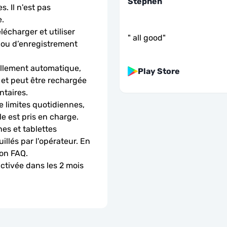
Stephen
. Il n'est pas 
.
charger et utiliser 
"
all good
"
 ou d’enregistrement 
llement automatique, 
Play Store
 et peut être rechargée 
ntaires.
 limites quotidiennes, 
le est pris en charge.
es et tablettes 
llés par l'opérateur. En 
ion FAQ.
activée dans les 2 mois 