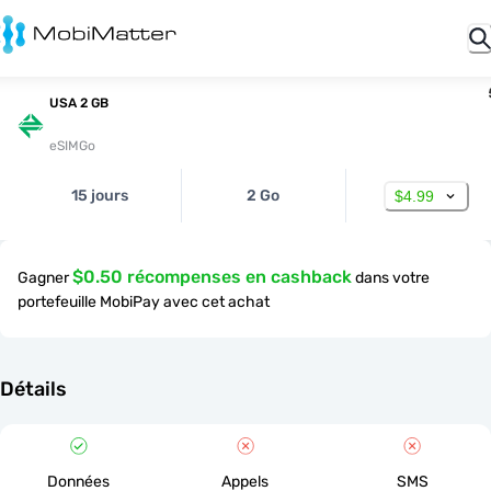
USA 2 GB
eSIMGo
15 jours
2 Go
$4.99
$0.50 récompenses en cashback
Gagner
dans votre
portefeuille MobiPay avec cet achat
Détails
Données
Appels
SMS