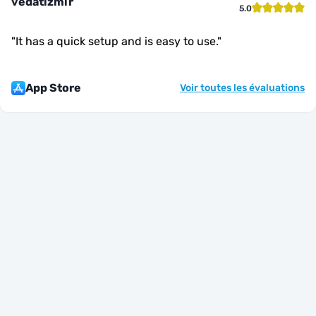
vedatizmir
5.0
"
It has a quick setup and is easy to use.
"
App Store
Voir toutes les évaluations