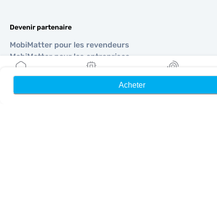
Devenir partenaire
MobiMatter pour les revendeurs
MobiMatter pour les entreprises
MobiMatter pour les affiliés
Acheter
Accueil
Mes eSIM
Récompenses
Régions
eSIM pour Europe
eSIM pour Asie
eSIM pour Amériques
eSIM pour Moyen-Orient
eSIM pour Océanie
eSIM pour Afrique
Pays