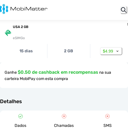
USA 2 GB
eSIMGo
15 dias
2 GB
$4.99
$0.50 de cashback em recompensas
Ganhe
na sua
carteira MobiPay com esta compra
Detalhes
Dados
Chamadas
SMS