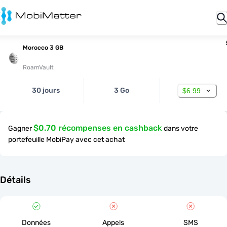
Morocco 3 GB
RoamVault
30 jours
3 Go
$6.99
$0.70 récompenses en cashback
Gagner
dans votre
portefeuille MobiPay avec cet achat
Détails
Données
Appels
SMS