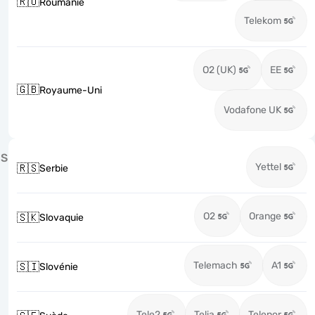
🇷🇴
Roumanie
Telekom
O2 (UK)
EE
🇬🇧
Royaume-Uni
Vodafone UK
S
Yettel
🇷🇸
Serbie
O2
Orange
🇸🇰
Slovaquie
Telemach
A1
🇸🇮
Slovénie
Tele2
Telia
Telenor