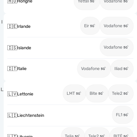
🇭🇺
Hongrie
Yettel
Vodafone
I
Eir
Vodafone
🇮🇪
Irlande
Vodafone
🇮🇸
Islande
🇮🇹
Italie
Vodafone
Iliad
L
LMT
Bite
Tele2
🇱🇻
Lettonie
FL1
🇱🇮
Liechtenstein
Telia
Tele2
BITĖ
🇱🇹
Lituanie