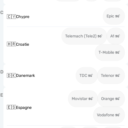
C
Epic
🇨🇾
Chypre
Telemach (Tele2)
A1
🇭🇷
Croatie
T-Mobile
D
🇩🇰
Danemark
TDC
Telenor
E
Movistar
Orange
🇪🇸
Espagne
Vodafone