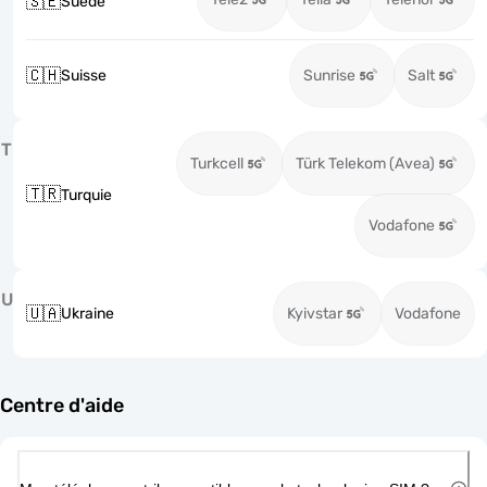
🇸🇪
Suède
🇨🇭
Suisse
Sunrise
Salt
T
Turkcell
Türk Telekom (Avea)
🇹🇷
Turquie
Vodafone
U
🇺🇦
Ukraine
Kyivstar
Vodafone
Centre d'aide