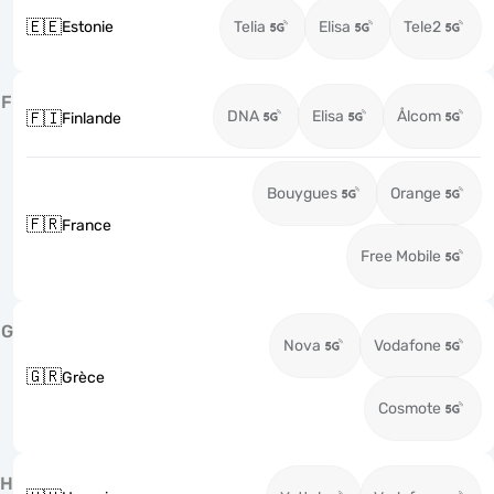
🇪🇪
Estonie
Telia
Elisa
Tele2
F
DNA
Elisa
Ålcom
🇫🇮
Finlande
Bouygues
Orange
🇫🇷
France
Free Mobile
G
Nova
Vodafone
🇬🇷
Grèce
Cosmote
H