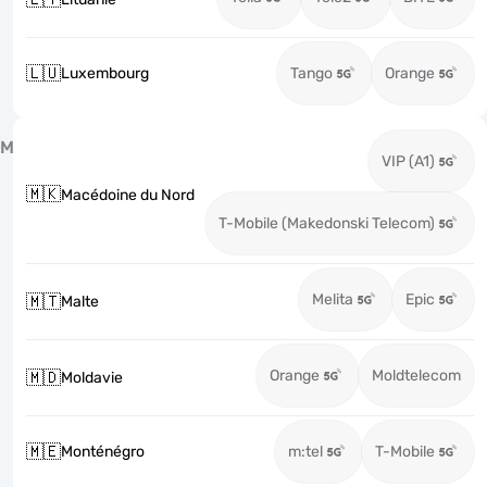
🇱🇺
Luxembourg
Tango
Orange
M
VIP (A1)
🇲🇰
Macédoine du Nord
T-Mobile (Makedonski Telecom)
Melita
Epic
🇲🇹
Malte
Orange
Moldtelecom
🇲🇩
Moldavie
🇲🇪
Monténégro
m:tel
T-Mobile