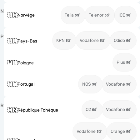
N
🇳🇴
Norvège
Telia
Telenor
ICE
P
KPN
Vodafone
Odido
🇳🇱
Pays-Bas
Plus
🇵🇱
Pologne
🇵🇹
Portugal
NOS
Vodafone
R
O2
Vodafone
🇨🇿
République Tchèque
Vodafone
Orange