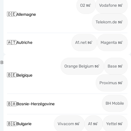
O2
Vodafone
🇩🇪
Allemagne
Telekom.de
🇦🇹
Autriche
A1.net
Magenta
B
Orange Belgium
Base
🇧🇪
Belgique
Proximus
BH Mobile
🇧🇦
Bosnie-Herzégovine
🇧🇬
Bulgarie
Vivacom
A1
Yettel