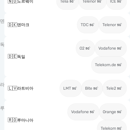
🇳🇴
노르웨이
Telia
Telenor
ICE
덴
🇩🇰
덴마크
TDC
Telenor
독
O2
Vodafone
🇩🇪
독일
Telekom.de
라
🇱🇻
라트비아
LMT
Bite
Tele2
루
Vodafone
Orange
🇷🇴
루마니아
Telekom