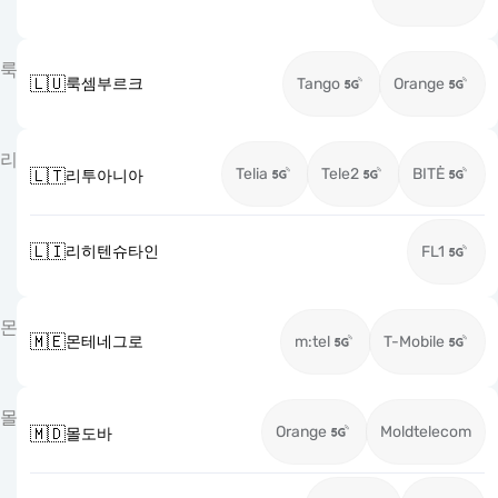
룩
🇱🇺
룩셈부르크
Tango
Orange
리
Telia
Tele2
BITĖ
🇱🇹
리투아니아
🇱🇮
리히텐슈타인
FL1
몬
🇲🇪
몬테네그로
m:tel
T-Mobile
몰
Orange
Moldtelecom
🇲🇩
몰도바