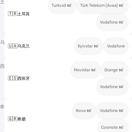
土
Turkcell
Türk Telekom (Avea)
🇹🇷
土耳其
Vodafone
乌
🇺🇦
乌克兰
Kyivstar
Vodafone
西
Movistar
Orange
🇪🇸
西班牙
Vodafone
希
Nova
Vodafone
🇬🇷
希腊
Cosmote