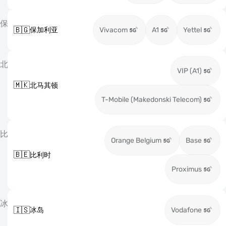
保
🇧🇬
保加利亚
Vivacom
A1
Yettel
北
VIP (A1)
🇲🇰
北马其顿
T-Mobile (Makedonski Telecom)
比
Orange Belgium
Base
🇧🇪
比利时
Proximus
冰
🇮🇸
冰岛
Vodafone