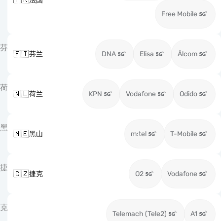
法国
Free Mobile
芬
🇫🇮
芬兰
DNA
Elisa
Ålcom
荷
🇳🇱
荷兰
KPN
Vodafone
Odido
黑
🇲🇪
黑山
m:tel
T-Mobile
捷
🇨🇿
捷克
O2
Vodafone
克
Telemach (Tele2)
A1