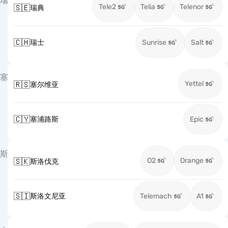
瑞
Tele2
Telia
Telenor
🇸🇪
瑞典
🇨🇭
瑞士
Sunrise
Salt
塞
Yettel
🇷🇸
塞尔维亚
🇨🇾
塞浦路斯
Epic
斯
O2
Orange
🇸🇰
斯洛伐克
🇸🇮
斯洛文尼亚
Telemach
A1