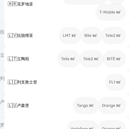
🇭🇷
克罗地亚
T-Mobile
拉
🇱🇻
拉脱维亚
LMT
Bite
Tele2
立
🇱🇹
立陶宛
Telia
Tele2
BITĖ
列
🇱🇮
列支敦士登
FL1
卢
🇱🇺
卢森堡
Tango
Orange
罗
Vodafone
Orange