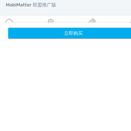
MobiMatter 联盟推广版
地区
立即购买
首页
我的 eSIM
奖励
个
欧洲 eSIM
亚洲 eSIM
美洲 eSIM
中东 eSIM
大洋洲 eSIM
非洲 eSIM
国家/地区
美国 eSIM
日本 eSIM
加拿大 eSIM
西班牙 eSIM
意大利 eSIM