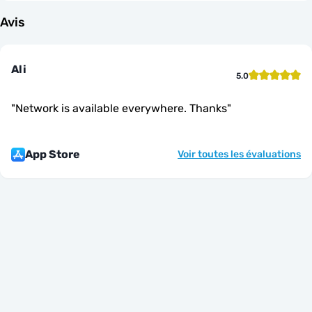
Avis
Ali
5.0
"
Network is available everywhere. Thanks
"
App Store
Voir toutes les évaluations