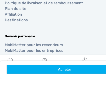
Politique de livraison et de remboursement
Plan du site
Affiliation
Destinations
Devenir partenaire
MobiMatter pour les revendeurs
MobiMatter pour les entreprises
MobiMatter pour les affiliés
Acheter
Accueil
Mes eSIM
Récompenses
Régions
eSIM pour Europe
eSIM pour Asie
eSIM pour Amériques
eSIM pour Moyen-Orient
eSIM pour Océanie