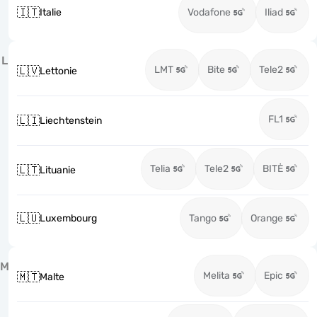
🇮🇹
Italie
Vodafone
Iliad
L
LMT
Bite
Tele2
🇱🇻
Lettonie
FL1
🇱🇮
Liechtenstein
Telia
Tele2
BITĖ
🇱🇹
Lituanie
🇱🇺
Luxembourg
Tango
Orange
M
Melita
Epic
🇲🇹
Malte