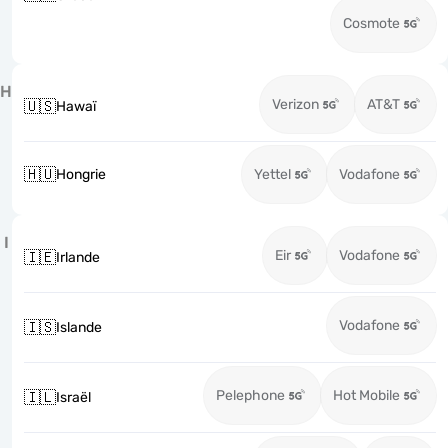
Cosmote
H
Verizon
AT&T
🇺🇸
Hawaï
🇭🇺
Hongrie
Yettel
Vodafone
I
Eir
Vodafone
🇮🇪
Irlande
Vodafone
🇮🇸
Islande
Pelephone
Hot Mobile
🇮🇱
Israël