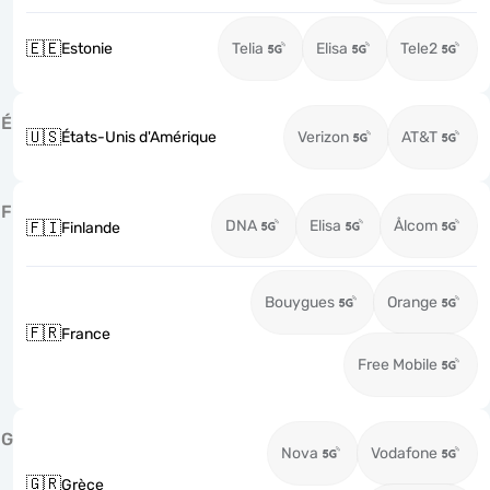
🇪🇪
Estonie
Telia
Elisa
Tele2
É
🇺🇸
États-Unis d'Amérique
Verizon
AT&T
F
DNA
Elisa
Ålcom
🇫🇮
Finlande
Bouygues
Orange
🇫🇷
France
Free Mobile
G
Nova
Vodafone
🇬🇷
Grèce