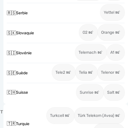
Yettel
🇷🇸
Serbie
O2
Orange
🇸🇰
Slovaquie
Telemach
A1
🇸🇮
Slovénie
Tele2
Telia
Telenor
🇸🇪
Suède
🇨🇭
Suisse
Sunrise
Salt
T
Turkcell
Türk Telekom (Avea)
🇹🇷
Turquie