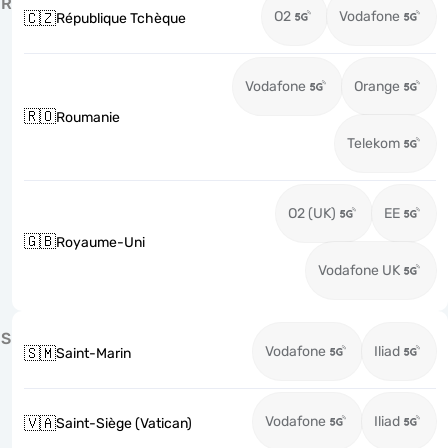
R
O2
Vodafone
🇨🇿
République Tchèque
Vodafone
Orange
🇷🇴
Roumanie
Telekom
O2 (UK)
EE
🇬🇧
Royaume-Uni
Vodafone UK
S
Vodafone
Iliad
🇸🇲
Saint-Marin
Vodafone
Iliad
🇻🇦
Saint-Siège (Vatican)