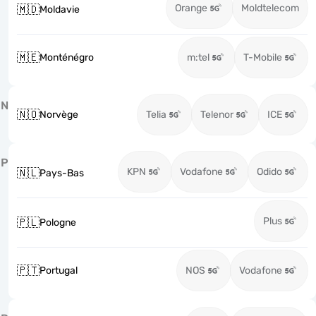
Orange
Moldtelecom
🇲🇩
Moldavie
🇲🇪
Monténégro
m:tel
T-Mobile
N
🇳🇴
Norvège
Telia
Telenor
ICE
P
KPN
Vodafone
Odido
🇳🇱
Pays-Bas
Plus
🇵🇱
Pologne
🇵🇹
Portugal
NOS
Vodafone