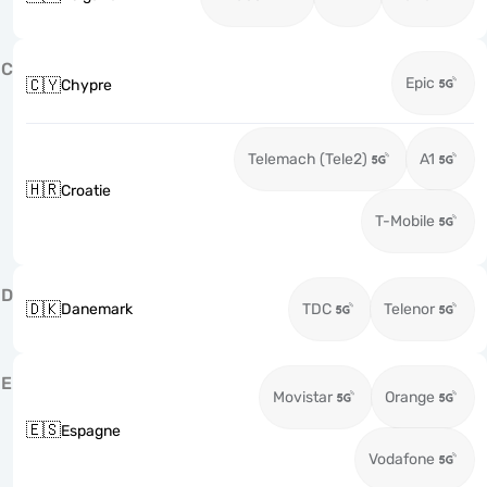
C
Epic
🇨🇾
Chypre
Telemach (Tele2)
A1
🇭🇷
Croatie
T-Mobile
D
🇩🇰
Danemark
TDC
Telenor
E
Movistar
Orange
🇪🇸
Espagne
Vodafone