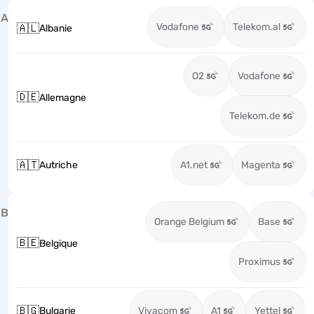
A
Vodafone
Telekom.al
🇦🇱
Albanie
O2
Vodafone
🇩🇪
Allemagne
Telekom.de
🇦🇹
Autriche
A1.net
Magenta
B
Orange Belgium
Base
🇧🇪
Belgique
Proximus
🇧🇬
Bulgarie
Vivacom
A1
Yettel