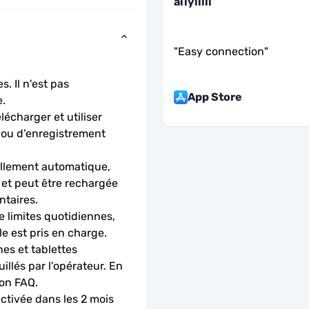
aliyillll
"
Easy connection
"
. Il n'est pas 
App Store
.
charger et utiliser 
 ou d’enregistrement 
llement automatique, 
 et peut être rechargée 
ntaires.
 limites quotidiennes, 
le est pris en charge.
es et tablettes 
llés par l'opérateur. En 
ion FAQ.
activée dans les 2 mois 