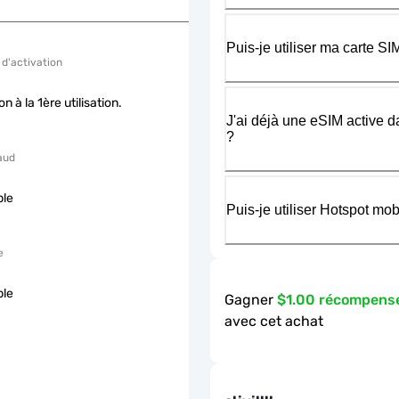
Puis-je utiliser ma carte 
 d'activation
on à la 1ère utilisation.
J'ai déjà une eSIM active d
?
aud
ble
Puis-je utiliser Hotspot m
e
ble
Gagner
$1.00 récompens
avec cet achat