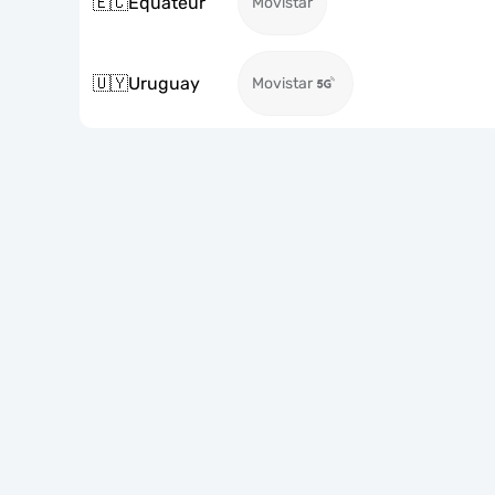
🇪🇨
Équateur
Movistar
🇺🇾
Uruguay
Movistar