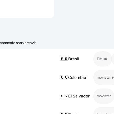
e connecte sans préavis.
🇧🇷
Brésil
TIM
🇨🇴
Colombie
movistar
🇸🇻
El Salvador
movistar