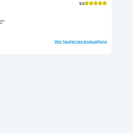
5.0
🏾
"
Voir toutes les évaluations