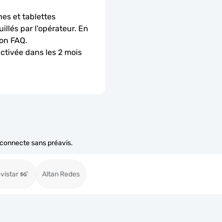
es et tablettes 
llés par l'opérateur. En 
ion FAQ.
activée dans les 2 mois 
e connecte sans préavis.
vistar
Altan Redes