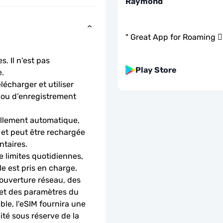
Raymond
"
Great App for Roaming 👍
. Il n'est pas 
Play Store
.
charger et utiliser 
 ou d’enregistrement 
llement automatique, 
 et peut être rechargée 
ntaires.
 limites quotidiennes, 
le est pris en charge.
ouverture réseau, des 
 et des paramètres du 
le, l'eSIM fournira une 
é sous réserve de la 