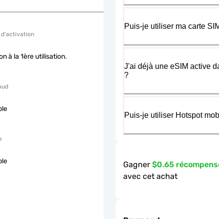
Puis-je utiliser ma carte 
 d'activation
on à la 1ère utilisation.
J'ai déjà une eSIM active d
?
aud
ble
Puis-je utiliser Hotspot m
e
ble
Gagner
$0.65 récompens
avec cet achat