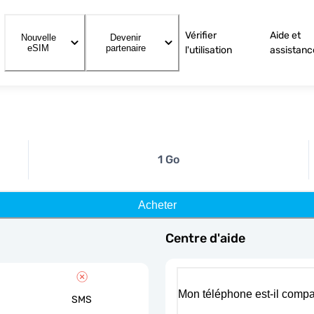
Vérifier
Aide et
Nouvelle
Devenir
eSIM
partenaire
l'utilisation
assistanc
1 Go
Acheter
Centre d'aide
Mon téléphone est-il compa
SMS