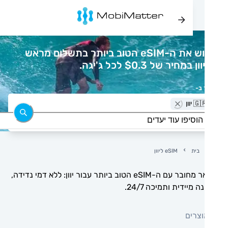
רכוש את ה-eSIM הטוב ביותר בתשלום מראש
 במחיר של $0.3 לכל ג'יגה.
 ב-
🇬 יוון
בית
eSIM ליוון
הישאר מחובר עם ה-eSIM הטוב ביותר עבור יוון: ללא דמי נדידה,
 מיידית ותמיכה 24/7.