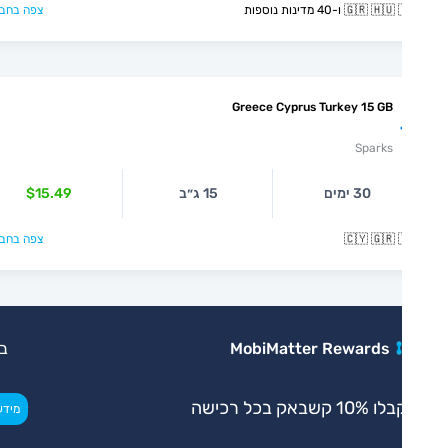
🇬🇷  ו-40 מדינות נוספות
צפה בחבילה >
Greece Cyprus Turkey 15 GB
Sparks
30 ימים
15 ג״ב
$15.49
🇨🇾 🇬🇷 
צפה בחבילה >
MobiMatter Rewards
בלעדי
 10% קשבאק בכל רכישה
>
מידע נוסף