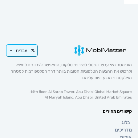
עברית
טר היא ערוץ דיגיטלי לשירותי טלקום, המאפשר לצרכנים למצוא
וש את ההצעות הטלפוניות הטובות ביותר דרך הפלטפורמות למסחר
טרוני המועדפות עליהם
14th floor, Al Sarab Tower, Abu Dhabi Global Market Sq
Al Maryah Island, Abu Dhabi, United Arab Emi
רים מהירים
ג
כים
ת