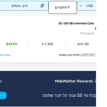
USD
מיון:
מומלץ
פילטרים
EU 120 GB Unlimited Calls
Bouygues
30 ימים
120 ג״ב
$49.99
🇬🇷  ו-31 מדינות נוספות
צפה בחבילה >
MobiMatter Rewards
בלעדי
ו עד $5 עבור כל חבר שתפנו
>
מידע נוסף