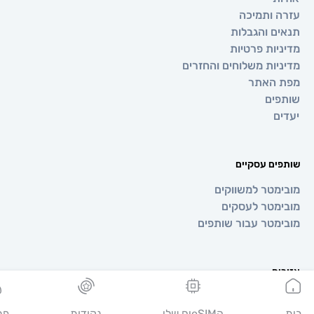
 ותמיכה
ם והגבלות
יות פרטיות
יות משלוחים והחזרים
 האתר
ים
ם
ים עסקיים
מטר למשווקים
מטר לעסקים
מטר עבור שותפים
ים
ופה
יה
הeSIMים שלי
נקודות
פרופיל