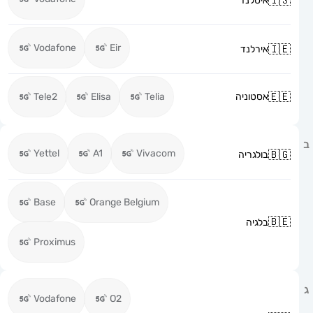
איסלנד
Vodafone
Eir
אירלנד
אסטוניה
Telia
Elisa
Tele2
Yettel
A1
Vivacom
בולגריה
Base
Orange Belgium
בלגיה
Proximus
Vodafone
O2