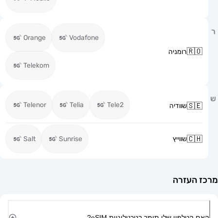
Orange
Vodafone
רומניה
Telekom
Telenor
Telia
Tele2
שוודיה
שווייץ
Sunrise
Salt
זרה
ון שלי תומך בטכנולוגיית eSIM?