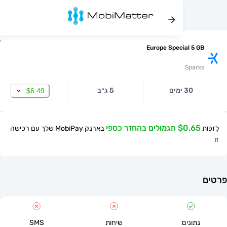
Europe Special 5
Spa
30 ימים
5 ג״ב
$6.49
$ תגמולים בהחזר כספי
בארנק MobiPay שלך עם רכישה
תונים
שיחות
SMS