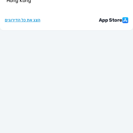
"
Hong Kong
"
App St
הצג את כל הדירוגים