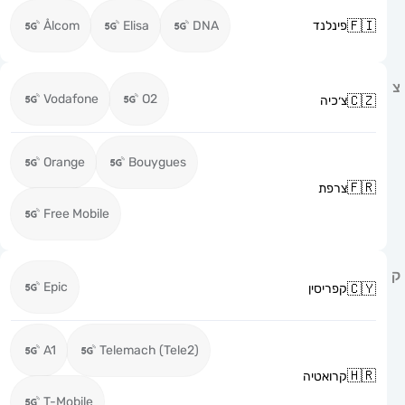
פינלנד
DNA
Elisa
Ålcom
Vodafone
O2
צ׳כיה
Orange
Bouygues
צרפת
Free Mobile
Epic
קפריסין
A1
Telemach (Tele2)
קרואטיה
T-Mobile