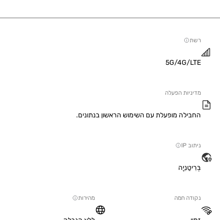
5G/4G/
יות הפעלה
ילה מופעלת עם השימוש הראשון בנתונים.
IP
טַנִיָה
ה חמה
מהירות