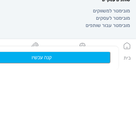
טר למשווקים
טר לעסקים
טר עבור שותפים
קנה עכשיו
הeSIMים שלי
נקודות
פרופיל