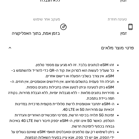
ללא הגבלה
ה חוזרת
מעקב אחר שימוש
בזמן אמת, בתוך האפליקציה
וצר מלאים
זהו eSIM לנתונים בלבד. זה לא מגיע עם מספר טלפון.
כל שעליך לעשות הוא לסרוק את קוד ה-QR כדי להוריד ולהשתמש ב-
eSIM. אין צורך בשלבי הפעלה או רישום אחרים.
חבילה חד פעמית בתשלום מראש. אין חידושים אוטומטיים, אין חוזים. ה-
eSIM ניתן לטעינה וניתן לטעון אותו בחבילות נתונים נוספות.
מהירויות נתונים מלאות - ללא מגבלות יומיות, ללא הגבלת מהירות. נקודה 
חמה ניידת נתמכת.
ה-eSIM יתחבר אוטומטית לרשת סלולרית מקומית מרכזית במדינות 
זכאיות עם מהירויות 5G או 4G LTE.
זמינות 5G תלויה בכיסוי הרשת, מפרטי המכשירים האזוריים והגדרות 
הטלפון. כאשר 5G אינו זמין, ה-eSIM יספק חיבור רשת 4G LTE באיכות 
גבוהה בכפוף לזמינות הרשת.
ניתן לשימוש רק עם טלפונים וטאבלטים תואמי eSIM שאינם נעולים על 
ידי הספק. אם יש לך ספק, אנא עיין בסעיף השאלות הנפוצות.