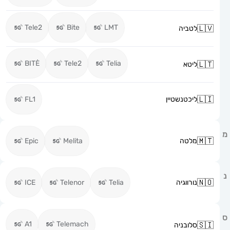
Tele2
Bite
LMT
לטביה
BITĖ
Tele2
Telia
ליטא
ליכטנשטיין
FL1
מלטה
Melita
Epic
נורווגיה
Telia
Telenor
ICE
A1
Telemach
סלובניה