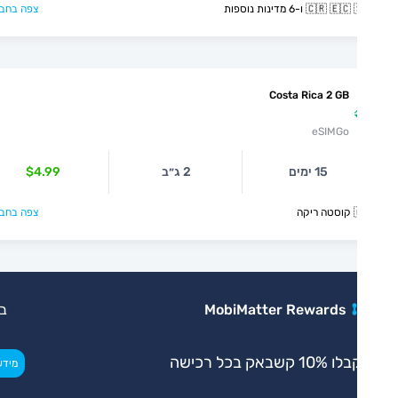
🇨🇷  ו-6 מדינות נוספות
צפה בחבילה >
Costa Rica 2 GB
eSIMGo
15 ימים
2 ג״ב
$4.99
קה
צפה בחבילה >
MobiMatter Rewards
בלעדי
 10% קשבאק בכל רכישה
>
מידע נוסף