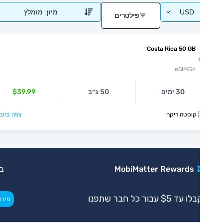
USD
מיון:
מומלץ
פילטרים
Costa Rica 50 GB
eSIMGo
30 ימים
50 ג״ב
$39.99
קה
צפה בחבילה >
MobiMatter Rewards
בלעדי
ו עד $5 עבור כל חבר שתפנו
>
מידע נוסף