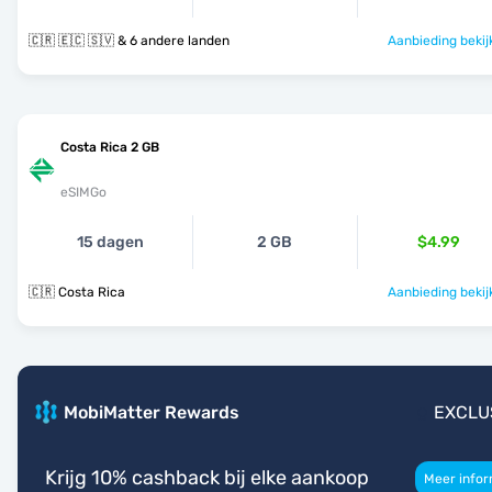
🇨🇷 🇪🇨 🇸🇻 & 6 andere landen
Aanbieding bekij
Costa Rica 2 GB
eSIMGo
15 dagen
2 GB
$4.99
🇨🇷 Costa Rica
Aanbieding bekij
MobiMatter Rewards
EXCLU
Krijg 10% cashback bij elke aankoop
Meer infor