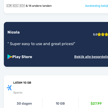
🇨🇷 🇪🇨 🇸🇻 & 14 andere landen
Aanbieding bekij
Nicola
5.0
"
Super easy to use and great prices!
"
Play Store
Bekijk alle beoordel
LATAM 10 GB
Sparks
30 dagen
10 GB
$27.99