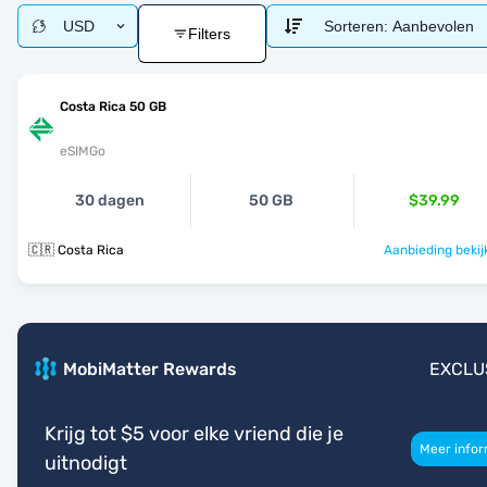
USD
Sorteren:
Aanbevolen
Filters
Costa Rica 50 GB
eSIMGo
30 dagen
50 GB
$39.99
🇨🇷 Costa Rica
Aanbieding bekij
MobiMatter Rewards
EXCLU
Krijg tot $5 voor elke vriend die je
Meer infor
uitnodigt