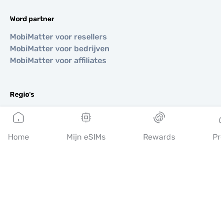
Word partner
MobiMatter voor resellers
MobiMatter voor bedrijven
MobiMatter voor affiliates
Regio's
eSIM voor Europa
eSIM voor Azië
eSIM voor Amerika
Home
Mijn eSIMs
Rewards
Pr
eSIM voor Midden-Oosten
eSIM voor Oceanië
eSIM voor Afrika
Landen