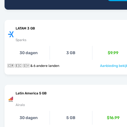
LATAM 3 GB
Sparks
30 dagen
3 GB
$9.99
🇨🇷 🇪🇨 🇸🇻 & 6 andere landen
Aanbieding bekij
Latin America 5 GB
Airalo
30 dagen
5 GB
$16.99