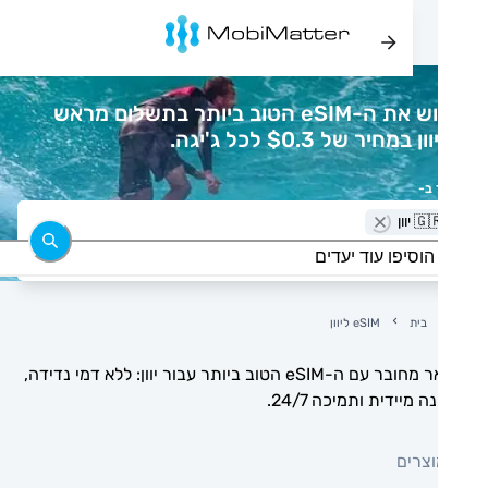
רכוש את ה-eSIM הטוב ביותר בתשלום מראש
 במחיר של $0.3 לכל ג'יגה.
 ב-
🇬 יוון
בית
eSIM ליוון
הישאר מחובר עם ה-eSIM הטוב ביותר עבור יוון: ללא דמי נדידה,
 מיידית ותמיכה 24/7.