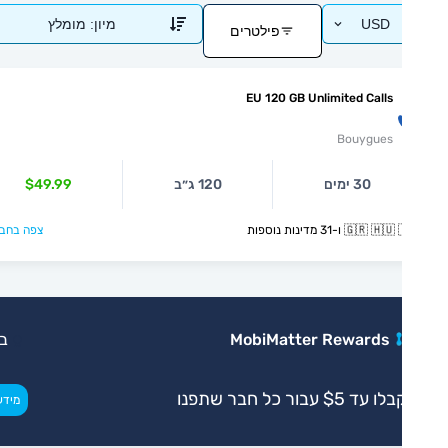
USD
מיון:
מומלץ
פילטרים
EU 120 GB Unlimited Calls
Bouygues
30 ימים
120 ג״ב
$49.99
🇬🇷  ו-31 מדינות נוספות
צפה בחבילה >
MobiMatter Rewards
בלעדי
ו עד $5 עבור כל חבר שתפנו
>
מידע נוסף