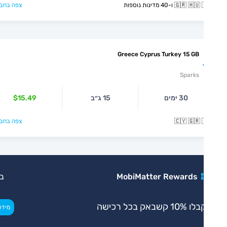
🇬🇷  ו-40 מדינות נוספות
צפה בחבילה >
Greece Cyprus Turkey 15 GB
Sparks
30 ימים
15 ג״ב
$15.49
🇨🇾 🇬🇷 
צפה בחבילה >
MobiMatter Rewards
בלעדי
 10% קשבאק בכל רכישה
>
מידע נוסף