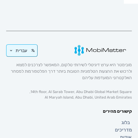
עברית
טר היא ערוץ דיגיטלי לשירותי טלקום, המאפשר לצרכנים למצוא
וש את ההצעות הטלפוניות הטובות ביותר דרך הפלטפורמות למסחר
טרוני המועדפות עליהם
14th floor, Al Sarab Tower, Abu Dhabi Global Market Sq
Al Maryah Island, Abu Dhabi, United Arab Emi
רים מהירים
ג
כים
ת