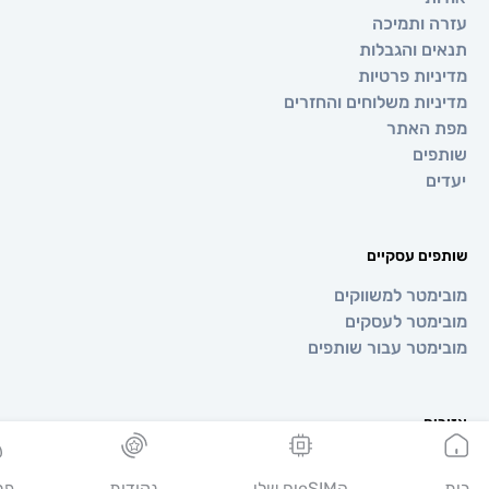
 ותמיכה
ם והגבלות
יות פרטיות
יות משלוחים והחזרים
 האתר
ים
ם
ים עסקיים
מטר למשווקים
מטר לעסקים
מטר עבור שותפים
ים
ופה
יה
הeSIMים שלי
נקודות
פרופיל