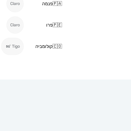
🇵🇦
פנמה
Claro
🇵🇪
פרו
Claro
🇨🇴
קולומביה
Tigo