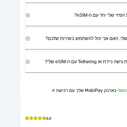
Tetherin עם ה-eSIM שלי?
בארנק MobiPay שלך עם רכישה זו
5.0