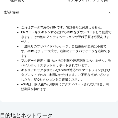
在庫あり
リアルタイム、アプリ内
製品情報
これはデータ専用のeSIMです。電話番号は付属しません。
QRコードをスキャンするだけでeSIMをダウンロードして使用で
きます。その他のアクティベーションや登録手順は必要ありま
せん。
一度限りのプリペイドパッケージ。自動更新や契約は不要で
す。eSIMはチャージ式で、追加のデータパッケージを追加でき
ます。
フルデータ速度 - 1日あたりの制限や速度制限はありません。モ
バイルホットスポットもサポートされています。
キャリアロックされていないeSIM対応のスマートフォンおよび
タブレットでのみご利用いただけます。ご不明な点がございま
したら、FAQセクションをご確認ください。
eSIMは、購入後2ヶ月以内にアクティベートされない場合、有
効期限が切れます。
目的地とネットワーク