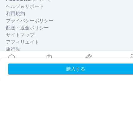
ヘルプ＆サポート
利用規約
プライバシーポリシー
配送・返金ポリシー
サイトマップ
アフィリエイト
旅行先
購入する
ホーム
My eSIMs
リワード
プロフ
パートナーになる
リセラー向けMobiMatter
企業向けMobiMatter
アフィリエイト向けMobiMatter
地域
ヨーロッパを獲得できるeSIM
アジアを獲得できるeSIM