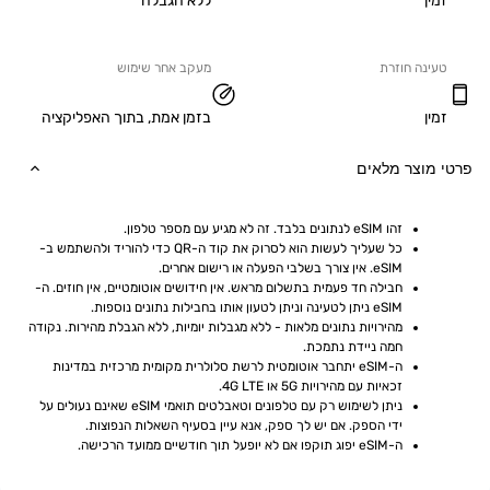
ללא הגבלה
ה חוזרת
מעקב אחר שימוש
בזמן אמת, בתוך האפליקציה
וצר מלאים
זהו eSIM לנתונים בלבד. זה לא מגיע עם מספר טלפון.
כל שעליך לעשות הוא לסרוק את קוד ה-QR כדי להוריד ולהשתמש ב-
eSIM. אין צורך בשלבי הפעלה או רישום אחרים.
חבילה חד פעמית בתשלום מראש. אין חידושים אוטומטיים, אין חוזים. ה-
eSIM ניתן לטעינה וניתן לטעון אותו בחבילות נתונים נוספות.
מהירויות נתונים מלאות - ללא מגבלות יומיות, ללא הגבלת מהירות. נקודה 
חמה ניידת נתמכת.
ה-eSIM יתחבר אוטומטית לרשת סלולרית מקומית מרכזית במדינות 
זכאיות עם מהירויות 5G או 4G LTE.
ניתן לשימוש רק עם טלפונים וטאבלטים תואמי eSIM שאינם נעולים על 
ידי הספק. אם יש לך ספק, אנא עיין בסעיף השאלות הנפוצות.
ה-eSIM יפוג תוקפו אם לא יופעל תוך חודשיים ממועד הרכישה.