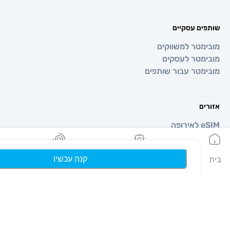
 עסקיים
טר למשווקים
טר לעסקים
טר עבור שותפים
קנה עכשיו
הeSIMים שלי
נקודות
פרופיל