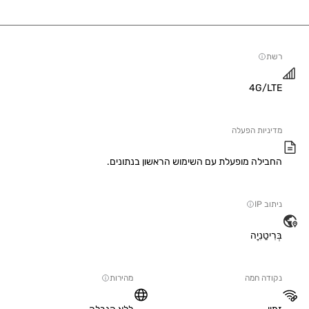
4G/
יות הפעלה
ילה מופעלת עם השימוש הראשון בנתונים.
IP
טַנִיָה
ה חמה
מהירות