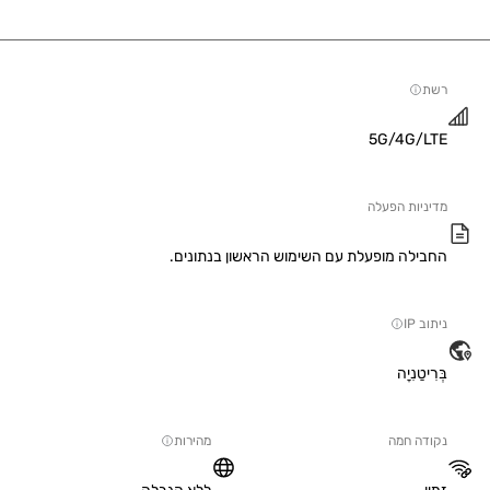
5G/4G/
יות הפעלה
ילה מופעלת עם השימוש הראשון בנתונים.
IP
טַנִיָה
ה חמה
מהירות