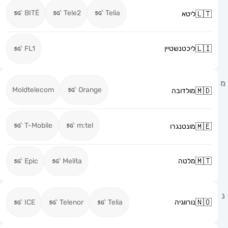
BITĖ
Tele2
Telia
ליטא
ליכטנשטיין
FL1
Moldtelecom
Orange
מולדובה
T-Mobile
m:tel
מונטנגרו
מלטה
Melita
Epic
נורווגיה
Telia
Telenor
ICE