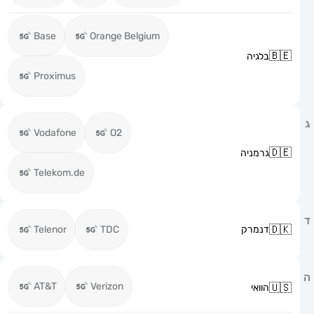
Base
Orange Belgium
בלגיה
Proximus
Vodafone
O2
גרמניה
Telekom.de
דנמרק
TDC
Telenor
AT&T
Verizon
הוואי