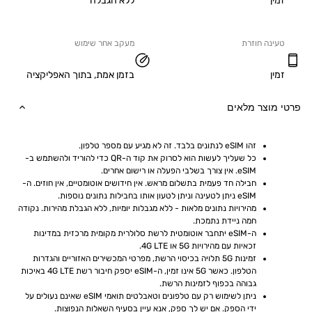
ללא הגבלה
ה חוזרת
מעקב אחר שימוש
בזמן אמת, בתוך האפליקציה
וצר מלאים
זהו eSIM לנתונים בלבד. זה לא מגיע עם מספר טלפון.
כל שעליך לעשות הוא לסרוק את קוד ה-QR כדי להוריד ולהשתמש ב-
eSIM. אין צורך בשלבי הפעלה או רישום אחרים.
חבילה חד פעמית בתשלום מראש. אין חידושים אוטומטיים, אין חוזים. ה-
eSIM ניתן לטעינה וניתן לטעון אותו בחבילות נתונים נוספות.
מהירויות נתונים מלאות - ללא מגבלות יומיות, ללא הגבלת מהירות. נקודה 
חמה ניידת נתמכת.
ה-eSIM יתחבר אוטומטית לרשת סלולרית מקומית מרכזית במדינות 
זכאיות עם מהירויות 5G או 4G LTE.
זמינות 5G תלויה בכיסוי הרשת, מפרטי המכשירים האזוריים והגדרות 
הטלפון. כאשר 5G אינו זמין, ה-eSIM יספק חיבור רשת 4G LTE באיכות 
גבוהה בכפוף לזמינות הרשת.
ניתן לשימוש רק עם טלפונים וטאבלטים תואמי eSIM שאינם נעולים על 
ידי הספק. אם יש לך ספק, אנא עיין בסעיף השאלות הנפוצות.