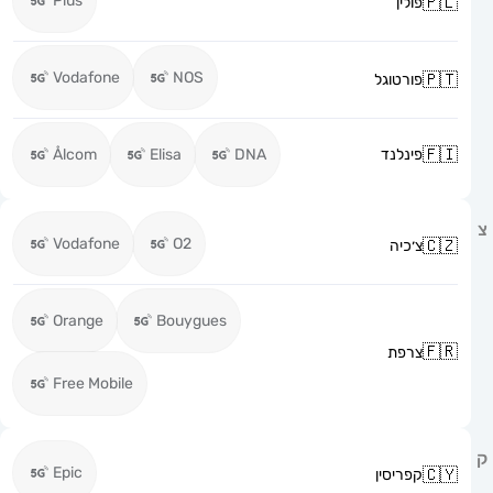
Plus
פולין
Vodafone
NOS
פורטוגל
פינלנד
DNA
Elisa
Ålcom
Vodafone
O2
צ׳כיה
Orange
Bouygues
צרפת
Free Mobile
Epic
קפריסין