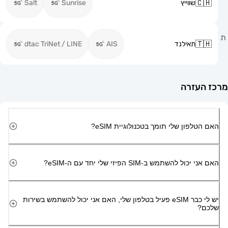
שווייץ
Sunrise
Salt
תאילנד
AIS
dtac TriNet / LINE
זרה
ון שלי תומך בטכנולוגיית eSIM?
השתמש ב-SIM הפיזי שלי יחד עם ה-eSIM?
יש לי כבר eSIM פעיל בטלפון שלי, האם אני יכול להשתמש בשירות