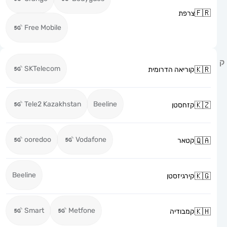
צרפת
Free Mobile
SKTelecom
קוריאה הדרומית
Tele2 Kazakhstan
Beeline
קזחסטן
ooredoo
Vodafone
קטאר
Beeline
קירגיזסטן
Smart
Metfone
קמבודיה