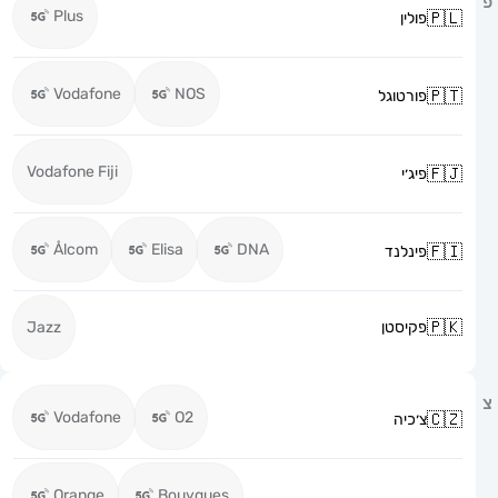
Plus
פולין
Vodafone
NOS
פורטוגל
Vodafone Fiji
פיג׳י
Ålcom
Elisa
DNA
פינלנד
פקיסטן
Jazz
Vodafone
O2
צ׳כיה
Orange
Bouygues