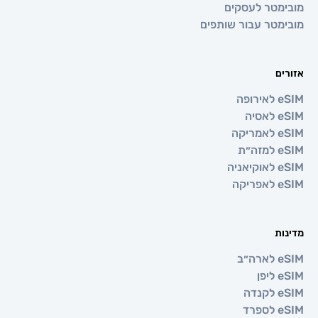
טר לעסקים
טר עבור שותפים