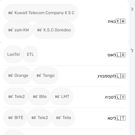
Kuwait Telecom Company K S C
כווית
zain KW
K.S.C Ooredoo
LaoTel
ETL
לאוס
Orange
Tango
לוקסמבורג
Tele2
Bite
LMT
לטביה
BITĖ
Tele2
Telia
ליטא