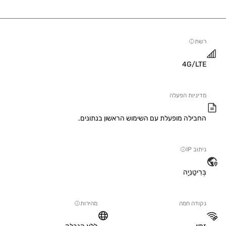
4G/
יות הפעלה
ילה מופעלת עם השימוש הראשון בנתונים.
IP
טַנִיָה
ה חמה
מהירות