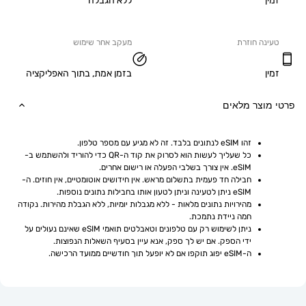
ללא הגבלה
ה חוזרת
מעקב אחר שימוש
בזמן אמת, בתוך האפליקציה
וצר מלאים
זהו eSIM לנתונים בלבד. זה לא מגיע עם מספר טלפון.
כל שעליך לעשות הוא לסרוק את קוד ה-QR כדי להוריד ולהשתמש ב-
eSIM. אין צורך בשלבי הפעלה או רישום אחרים.
חבילה חד פעמית בתשלום מראש. אין חידושים אוטומטיים, אין חוזים. ה-
eSIM ניתן לטעינה וניתן לטעון אותו בחבילות נתונים נוספות.
מהירויות נתונים מלאות - ללא מגבלות יומיות, ללא הגבלת מהירות. נקודה 
חמה ניידת נתמכת.
ניתן לשימוש רק עם טלפונים וטאבלטים תואמי eSIM שאינם נעולים על 
ידי הספק. אם יש לך ספק, אנא עיין בסעיף השאלות הנפוצות.
ה-eSIM יפוג תוקפו אם לא יופעל תוך חודשיים ממועד הרכישה.