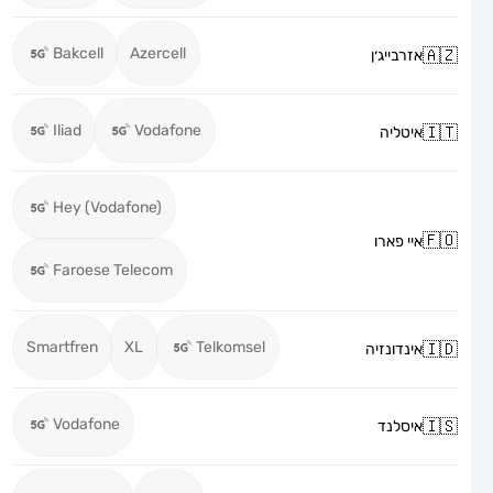
Bakcell
Azercell
אזרבייג׳ן
Iliad
Vodafone
איטליה
Hey (Vodafone)
איי פארו
Faroese Telecom
Smartfren
XL
Telkomsel
אינדונזיה
Vodafone
איסלנד