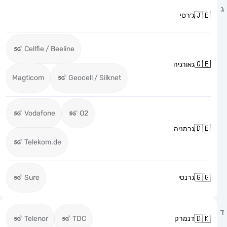
ג׳רסי
Cellfie / Beeline
גאורגיה
Magticom
Geocell / Silknet
Vodafone
O2
גרמניה
Telekom.de
גרנסי
Sure
דנמרק
TDC
Telenor