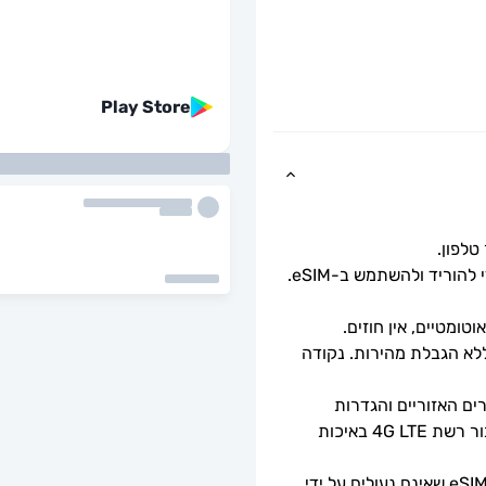
Play Store
כל שעליך לעשות הוא לסרוק את קוד ה-QR כדי להוריד ולהשתמש ב-eSIM. 
ומטיים, אין חוזים.
מהירויות נתונים מלאות - ללא מגבלות יומיות, ללא הגבלת מהירות. נקודה 
זמינות 5G תלויה בכיסוי הרשת, מפרטי המכשירים האזוריים והגדרות 
הטלפון. כאשר 5G אינו זמין, ה-eSIM יספק חיבור רשת 4G LTE באיכות 
ניתן לשימוש רק עם טלפונים וטאבלטים תואמי eSIM שאינם נעולים על ידי 