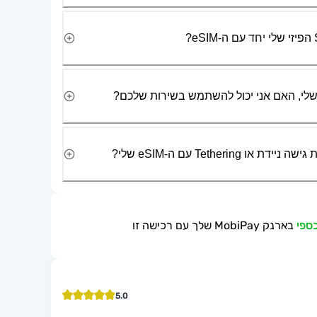
Tetherin עם ה-eSIM שלי?
בארנק MobiPay שלך עם רכישה זו
5.0