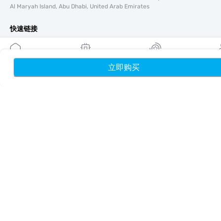
Al Maryah Island, Abu Dhabi, United Arab Emirates
快速链接
博客
使用指南
立即购买
首页
我的 eSIM
奖励
个
关于我们
eSIM 支持
条款与条件
隐私政策
配送与退款政策
网站地图
联盟推广
目的地
成为合作伙伴
MobiMatter 分销商版
MobiMatter 企业版