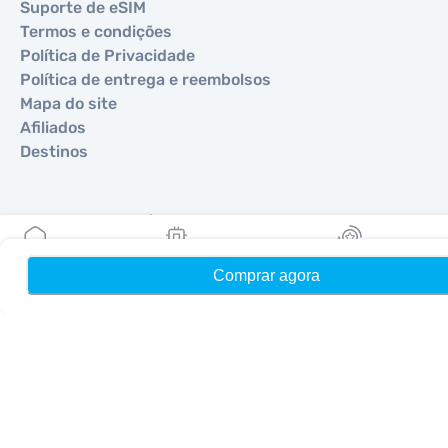
Suporte de eSIM
Termos e condições
Política de Privacidade
Política de entrega e reembolsos
Mapa do site
Afiliados
Destinos
Torne-se um parceiro
MobiMatter para Revendedores
Comprar agora
Início
Meus eSIMs
Recompensas
MobiMatter para Empresas
MobiMatter para Afiliados
Regiões
eSIM para Europa
eSIM para Ásia