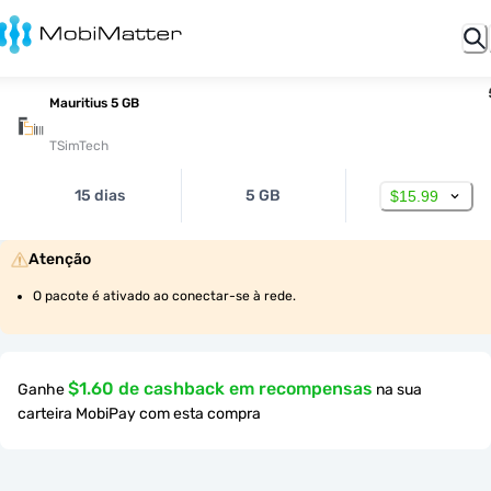
Mauritius 5 GB
TSimTech
15 dias
5 GB
$15.99
Atenção
O pacote é ativado ao conectar-se à rede.
$1.60 de cashback em recompensas
Ganhe
na sua
carteira MobiPay com esta compra