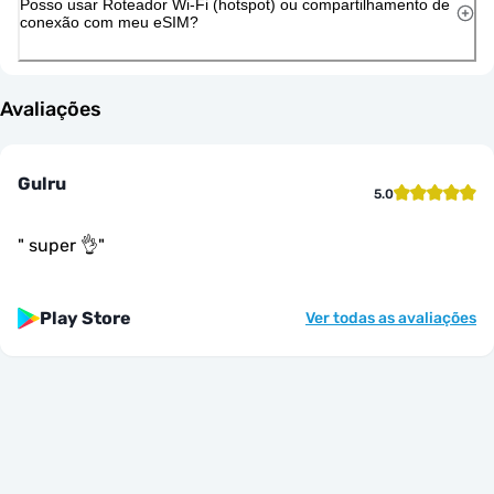
Posso usar Roteador Wi-Fi (hotspot) ou compartilhamento de
conexão com meu eSIM?
Avaliações
Gulru
5.0
"
super 👌
"
Play Store
Ver todas as avaliações