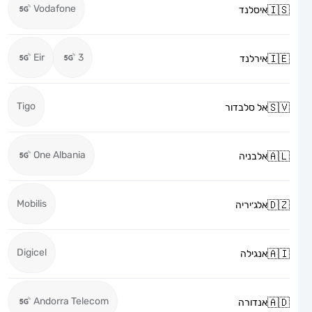
Vodafone
איסלנד
Eir
3
אירלנד
Tigo
אל סלבדור
One Albania
אלבניה
Mobilis
אלג׳יריה
Digicel
אנגילה
Andorra Telecom
אנדורה