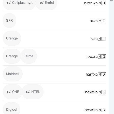
Cellplus my.t
Emtel
מאוריציוס
SFR
מאיוט
Orange
מאלי
Orange
Telma
מדגסקר
Moldcell
מולדובה
ONE
MTEL
מונטנגרו
Digicel
מונסראט