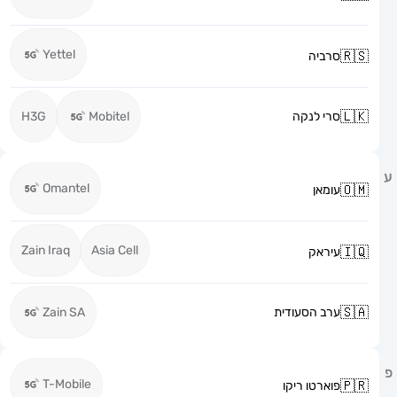
Yettel
סרביה
סרי לנקה
Mobitel
H3G
Omantel
עומאן
Zain Iraq
Asia Cell
עיראק
ערב הסעודית
Zain SA
T-Mobile
פוארטו ריקו