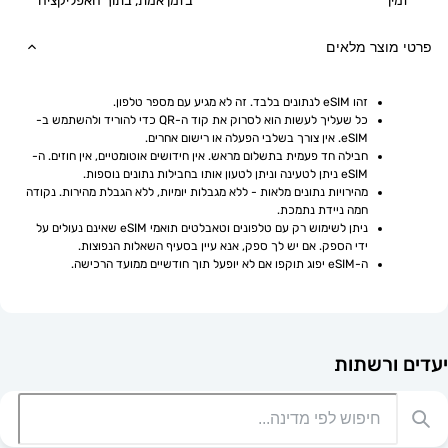
בזמן אמת, בתוך האפליקציה
וצר מלאים
זהו eSIM לנתונים בלבד. זה לא מגיע עם מספר טלפון.
כל שעליך לעשות הוא לסרוק את קוד ה-QR כדי להוריד ולהשתמש ב-
eSIM. אין צורך בשלבי הפעלה או רישום אחרים.
חבילה חד פעמית בתשלום מראש. אין חידושים אוטומטיים, אין חוזים. ה-
eSIM ניתן לטעינה וניתן לטעון אותו בחבילות נתונים נוספות.
מהירויות נתונים מלאות - ללא מגבלות יומיות, ללא הגבלת מהירות. נקודה 
חמה ניידת נתמכת.
ניתן לשימוש רק עם טלפונים וטאבלטים תואמי eSIM שאינם נעולים על 
ידי הספק. אם יש לך ספק, אנא עיין בסעיף השאלות הנפוצות.
ה-eSIM יפוג תוקפו אם לא יופעל תוך חודשיים ממועד הרכישה.
רשתות