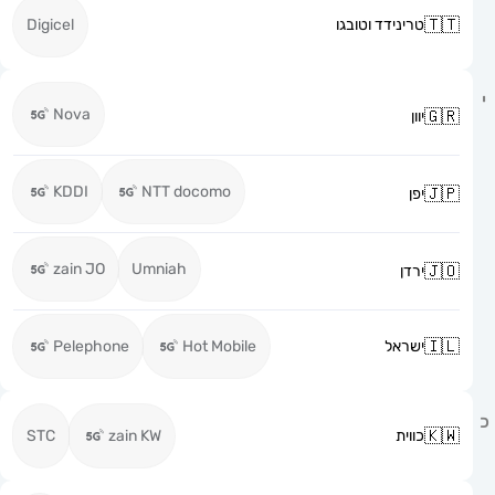
טרינידד וטובגו
Digicel
Nova
יוון
KDDI
NTT docomo
יפן
zain JO
Umniah
ירדן
ישראל
Hot Mobile
Pelephone
כווית
zain KW
STC