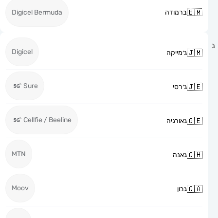
ברמודה
Digicel Bermuda
Digicel
ג׳מייקה
Sure
ג׳רסי
Cellfie / Beeline
גאורגיה
MTN
גאנה
Moov
גבון