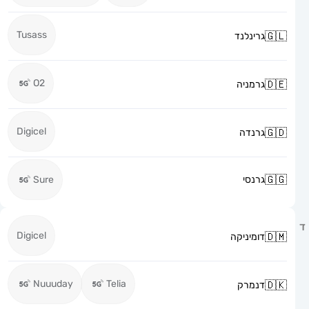
Tusass
גרינלנד
O2
גרמניה
Digicel
גרנדה
גרנסי
Sure
Digicel
דומיניקה
Nuuuday
Telia
דנמרק