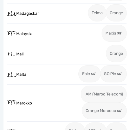
Telma
Orange
🇲🇬
Madagaskar
Maxis
🇲🇾
Malaysia
Orange
🇲🇱
Mali
Epic
GO Plc
🇲🇹
Malta
IAM (Maroc Telecom)
🇲🇦
Marokko
Orange Morocco