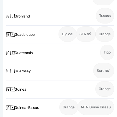
Tusass
🇬🇱
Grönland
Digicel
SFR
Orange
🇬🇵
Guadeloupe
Tigo
🇬🇹
Guatemala
Sure
🇬🇬
Guernsey
Orange
🇬🇳
Guinea
Orange
MTN Guiné Bissau
🇬🇼
Guinea-Bissau