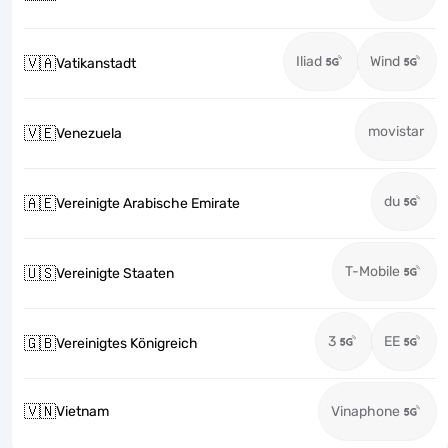
Iliad
Wind
🇻🇦
Vatikanstadt
movistar
🇻🇪
Venezuela
du
🇦🇪
Vereinigte Arabische Emirate
T-Mobile
🇺🇸
Vereinigte Staaten
3
EE
🇬🇧
Vereinigtes Königreich
🇻🇳
Vietnam
Vinaphone