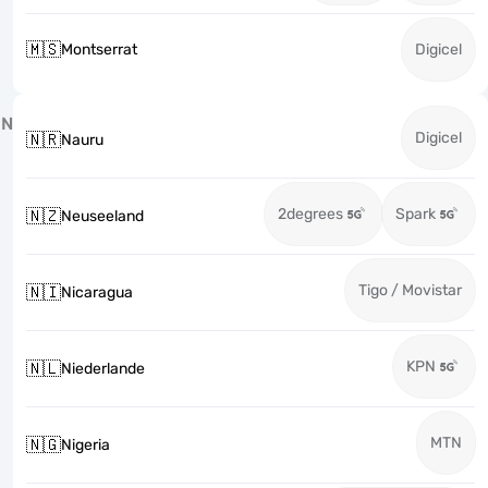
🇲🇸
Montserrat
Digicel
N
Digicel
🇳🇷
Nauru
2degrees
Spark
🇳🇿
Neuseeland
Tigo / Movistar
🇳🇮
Nicaragua
KPN
🇳🇱
Niederlande
MTN
🇳🇬
Nigeria