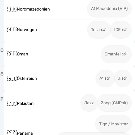
A1 Macedonia (VIP)
🇲🇰
Nordmazedonien
🇳🇴
Norwegen
Telia
ICE
O
🇴🇲
Oman
Omantel
Ö
🇦🇹
Österreich
A1
3
P
Jazz
Zong (CMPak)
🇵🇰
Pakistan
Tigo / Movistar
🇵🇦
Panama