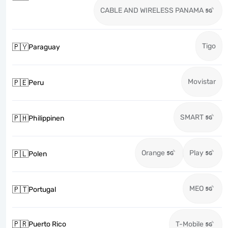
CABLE AND WIRELESS PANAMA
Tigo
🇵🇾
Paraguay
Movistar
🇵🇪
Peru
SMART
🇵🇭
Philippinen
Orange
Play
🇵🇱
Polen
MEO
🇵🇹
Portugal
🇵🇷
Puerto Rico
T-Mobile