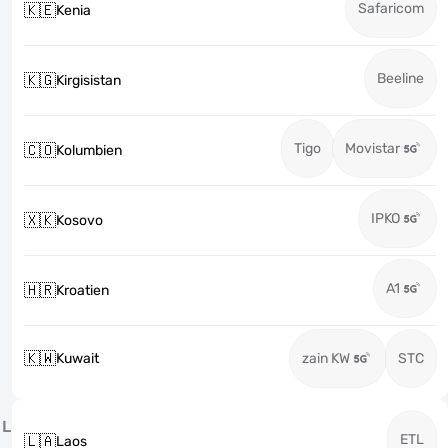
Safaricom
🇰🇪
Kenia
Beeline
🇰🇬
Kirgisistan
Tigo
Movistar
🇨🇴
Kolumbien
IPKO
🇽🇰
Kosovo
A1
🇭🇷
Kroatien
🇰🇼
Kuwait
zain KW
STC
L
ETL
🇱🇦
Laos