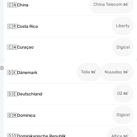
China Telecom
🇨🇳
China
Liberty
🇨🇷
Costa Rica
🇨🇼
Curaçao
Digicel
D
Telia
Nuuuday
🇩🇰
Dänemark
O2
🇩🇪
Deutschland
Digicel
🇩🇲
Dominica
🇩🇴
Dominikanische Republik
Altice