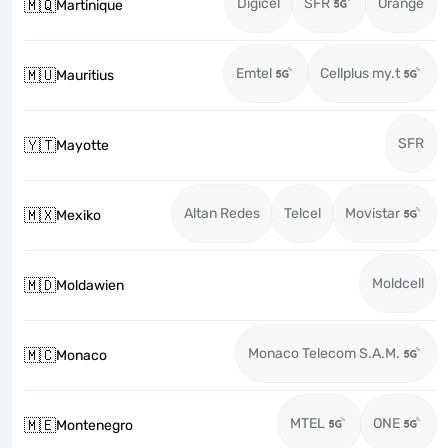
Digicel
SFR
Orange
🇲🇶
Martinique
Emtel
Cellplus my.t
🇲🇺
Mauritius
SFR
🇾🇹
Mayotte
Altan Redes
Telcel
Movistar
🇲🇽
Mexiko
Moldcell
🇲🇩
Moldawien
Monaco Telecom S.A.M.
🇲🇨
Monaco
MTEL
ONE
🇲🇪
Montenegro