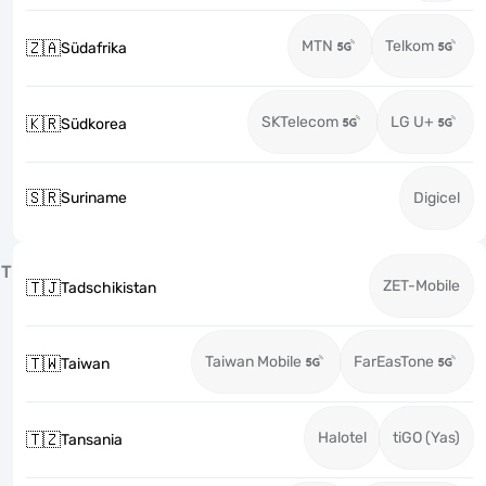
MTN
Telkom
🇿🇦
Südafrika
SKTelecom
LG U+
🇰🇷
Südkorea
🇸🇷
Suriname
Digicel
T
ZET-Mobile
🇹🇯
Tadschikistan
Taiwan Mobile
FarEasTone
🇹🇼
Taiwan
Halotel
tiGO (Yas)
🇹🇿
Tansania