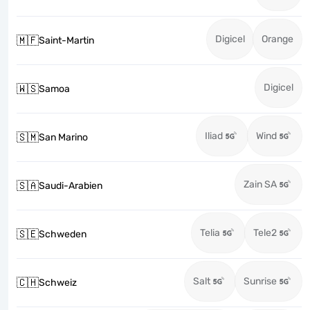
Digicel
Orange
🇲🇫
Saint-Martin
Digicel
🇼🇸
Samoa
Iliad
Wind
🇸🇲
San Marino
Zain SA
🇸🇦
Saudi-Arabien
Telia
Tele2
🇸🇪
Schweden
Salt
Sunrise
🇨🇭
Schweiz