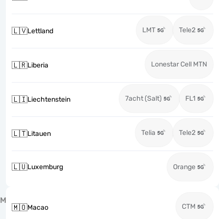
LMT
Tele2
🇱🇻
Lettland
Lonestar Cell MTN
🇱🇷
Liberia
7acht (Salt)
FL1
🇱🇮
Liechtenstein
Telia
Tele2
🇱🇹
Litauen
🇱🇺
Luxemburg
Orange
M
CTM
🇲🇴
Macao