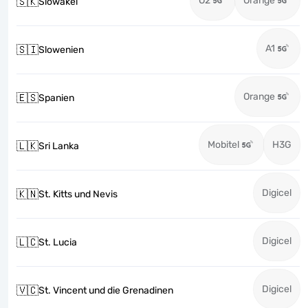
O2
Orange
🇸🇰
Slowakei
A1
🇸🇮
Slowenien
Orange
🇪🇸
Spanien
Mobitel
H3G
🇱🇰
Sri Lanka
Digicel
🇰🇳
St. Kitts und Nevis
Digicel
🇱🇨
St. Lucia
Digicel
🇻🇨
St. Vincent und die Grenadinen