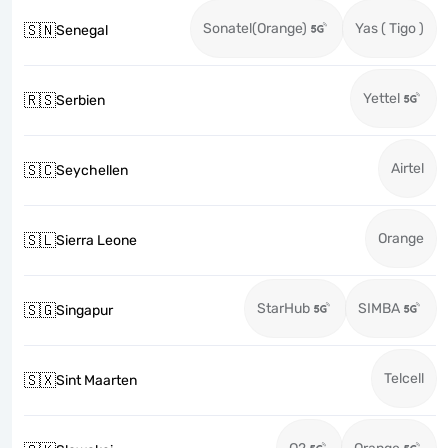
Sonatel(Orange)
Yas ( Tigo )
🇸🇳
Senegal
Yettel
🇷🇸
Serbien
Airtel
🇸🇨
Seychellen
Orange
🇸🇱
Sierra Leone
StarHub
SIMBA
🇸🇬
Singapur
Telcell
🇸🇽
Sint Maarten