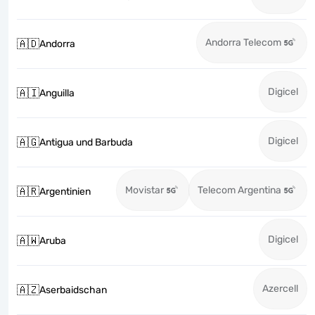
Andorra Telecom
🇦🇩
Andorra
Digicel
🇦🇮
Anguilla
Digicel
🇦🇬
Antigua und Barbuda
Movistar
Telecom Argentina
🇦🇷
Argentinien
Digicel
🇦🇼
Aruba
Azercell
🇦🇿
Aserbaidschan