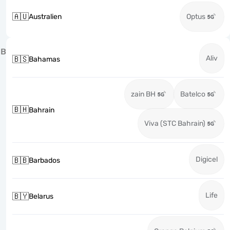
🇦🇺
Australien
Optus
B
Aliv
🇧🇸
Bahamas
zain BH
Batelco
🇧🇭
Bahrain
Viva (STC Bahrain)
Digicel
🇧🇧
Barbados
Life
🇧🇾
Belarus