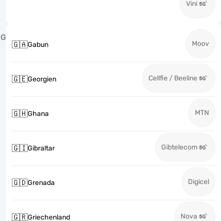
Vini
G
Moov
🇬🇦
Gabun
Cellfie / Beeline
🇬🇪
Georgien
MTN
🇬🇭
Ghana
Gibtelecom
🇬🇮
Gibraltar
Digicel
🇬🇩
Grenada
Nova
🇬🇷
Griechenland