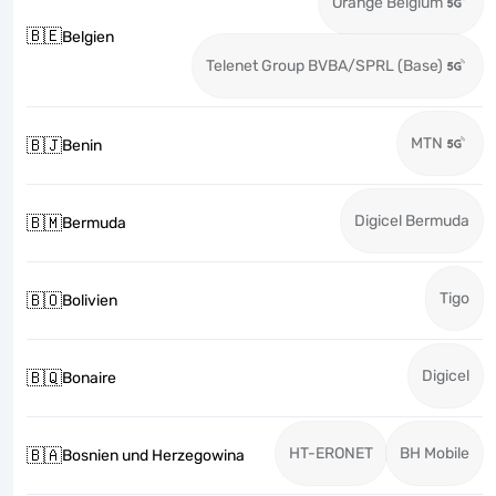
Orange Belgium
🇧🇪
Belgien
Telenet Group BVBA/SPRL (Base)
MTN
🇧🇯
Benin
Digicel Bermuda
🇧🇲
Bermuda
Tigo
🇧🇴
Bolivien
Digicel
🇧🇶
Bonaire
HT-ERONET
BH Mobile
🇧🇦
Bosnien und Herzegowina