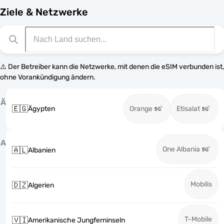
Ziele & Netzwerke
⚠️ Der Betreiber kann die Netzwerke, mit denen die eSIM verbunden ist,
ohne Vorankündigung ändern.
Ä
🇪🇬
Ägypten
Orange
Etisalat
A
One Albania
🇦🇱
Albanien
Mobilis
🇩🇿
Algerien
T-Mobile
🇻🇮
Amerikanische Jungferninseln