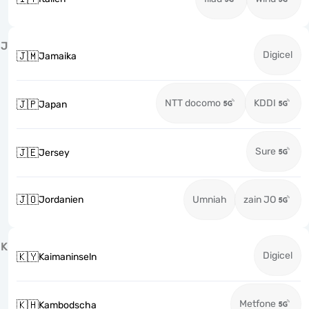
J
Digicel
🇯🇲
Jamaika
NTT docomo
KDDI
🇯🇵
Japan
Sure
🇯🇪
Jersey
🇯🇴
Jordanien
Umniah
zain JO
K
Digicel
🇰🇾
Kaimaninseln
Metfone
🇰🇭
Kambodscha