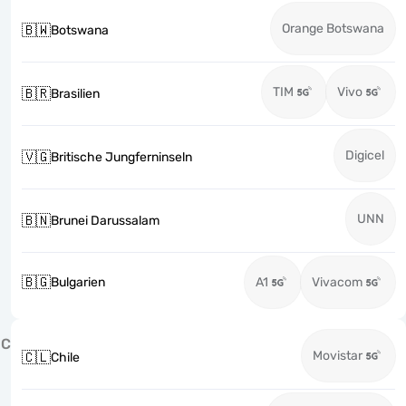
Orange Botswana
🇧🇼
Botswana
TIM
Vivo
🇧🇷
Brasilien
Digicel
🇻🇬
Britische Jungferninseln
UNN
🇧🇳
Brunei Darussalam
🇧🇬
Bulgarien
A1
Vivacom
C
Movistar
🇨🇱
Chile