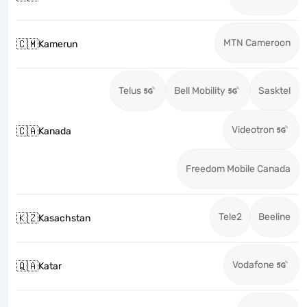
MTN Cameroon
🇨🇲
Kamerun
Telus
Bell Mobility
Sasktel
Videotron
🇨🇦
Kanada
Freedom Mobile Canada
Tele2
Beeline
🇰🇿
Kasachstan
Vodafone
🇶🇦
Katar