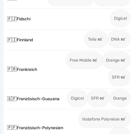
Digicel
🇫🇯
Fidschi
Telia
DNA
🇫🇮
Finnland
Free Mobile
Orange
🇫🇷
Frankreich
SFR
Digicel
SFR
Orange
🇬🇫
Französisch-Guayana
Vodafone Polynésie
🇵🇫
Französisch-Polynesien