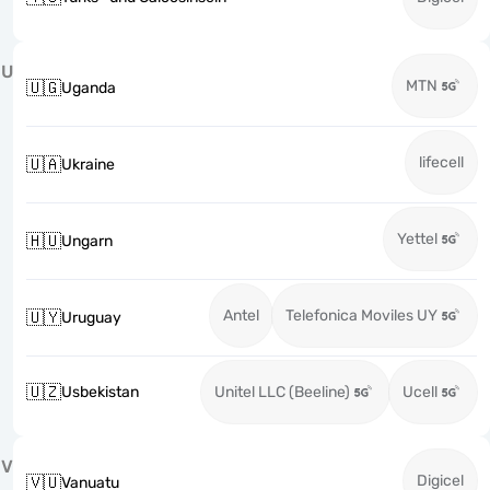
U
MTN
🇺🇬
Uganda
lifecell
🇺🇦
Ukraine
Yettel
🇭🇺
Ungarn
Antel
Telefonica Moviles UY
🇺🇾
Uruguay
🇺🇿
Usbekistan
Unitel LLC (Beeline)
Ucell
V
Digicel
🇻🇺
Vanuatu