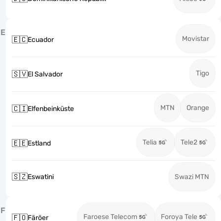
E
Movistar
🇪🇨
Ecuador
Tigo
🇸🇻
El Salvador
MTN
Orange
🇨🇮
Elfenbeinküste
Telia
Tele2
🇪🇪
Estland
🇸🇿
Eswatini
Swazi MTN
F
Faroese Telecom
Foroya Tele
🇫🇴
Färöer