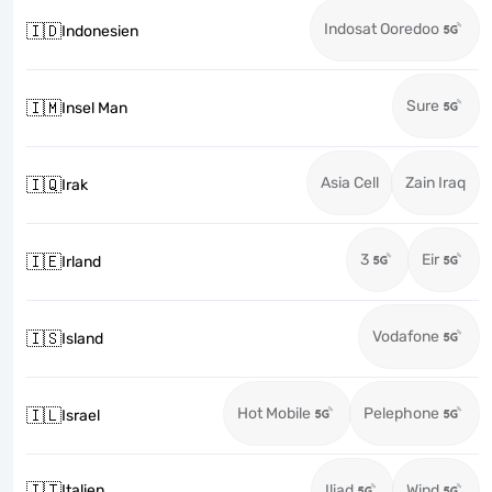
Indosat Ooredoo
🇮🇩
Indonesien
Sure
🇮🇲
Insel Man
Asia Cell
Zain Iraq
🇮🇶
Irak
3
Eir
🇮🇪
Irland
Vodafone
🇮🇸
Island
Hot Mobile
Pelephone
🇮🇱
Israel
🇮🇹
Italien
Iliad
Wind