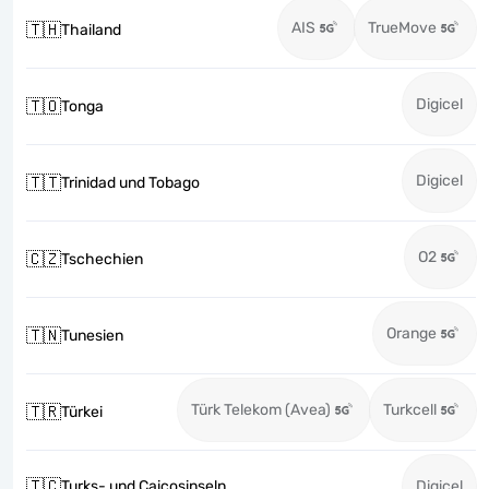
AIS
TrueMove
🇹🇭
Thailand
Digicel
🇹🇴
Tonga
Digicel
🇹🇹
Trinidad und Tobago
O2
🇨🇿
Tschechien
Orange
🇹🇳
Tunesien
Türk Telekom (Avea)
Turkcell
🇹🇷
Türkei
🇹🇨
Turks- und Caicosinseln
Digicel