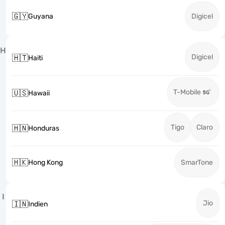
🇬🇾
Guyana
Digicel
H
Digicel
🇭🇹
Haiti
T-Mobile
🇺🇸
Hawaii
Tigo
Claro
🇭🇳
Honduras
🇭🇰
Hong Kong
SmarTone
I
Jio
🇮🇳
Indien