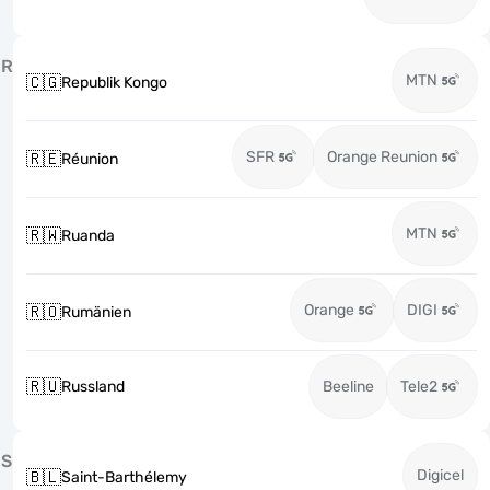
R
MTN
🇨🇬
Republik Kongo
SFR
Orange Reunion
🇷🇪
Réunion
MTN
🇷🇼
Ruanda
Orange
DIGI
🇷🇴
Rumänien
🇷🇺
Russland
Beeline
Tele2
S
Digicel
🇧🇱
Saint-Barthélemy