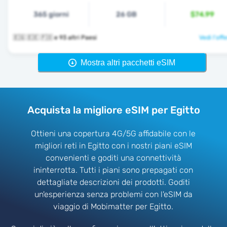
365 giorni
26 GB
$74.99
🇪🇬 🇪🇪 🇫🇴 e 93 altri Paesi
Vedi l'off
Mostra altri pacchetti eSIM
Acquista la migliore eSIM per Egitto
Ottieni una copertura 4G/5G affidabile con le
migliori reti in Egitto con i nostri piani eSIM
convenienti e goditi una connettività
ininterrotta. Tutti i piani sono prepagati con
dettagliate descrizioni dei prodotti. Goditi
un'esperienza senza problemi con l'eSIM da
viaggio di Mobimatter per Egitto.