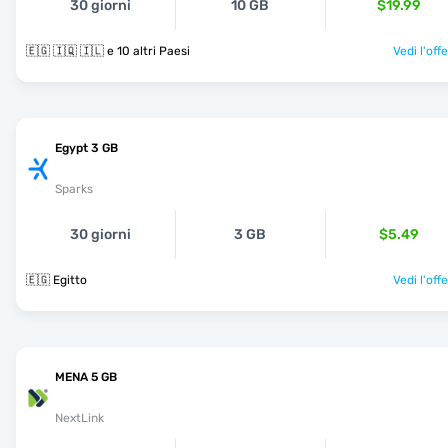
30 giorni
10 GB
$19.99
🇪🇬 🇮🇶 🇮🇱 e 10 altri Paesi
Vedi l'off
Egypt 3 GB
Sparks
30 giorni
3 GB
$5.49
🇪🇬 Egitto
Vedi l'off
MENA 5 GB
NextLink