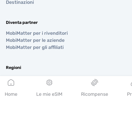
Destinazioni
Diventa partner
MobiMatter per i rivenditori
MobiMatter per le aziende
MobiMatter per gli affiliati
Regioni
eSIM per Europa
eSIM per Asia
eSIM per Americhe
Home
Le mie eSIM
Ricompense
Pr
eSIM per Medio Oriente
eSIM per Oceania
eSIM per Africa