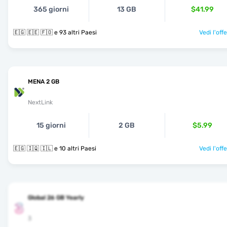
365 giorni
13 GB
$41.99
🇪🇬 🇪🇪 🇫🇴 e 93 altri Paesi
Vedi l'off
MENA 2 GB
NextLink
15 giorni
2 GB
$5.99
🇪🇬 🇮🇶 🇮🇱 e 10 altri Paesi
Vedi l'off
Global 26 GB Yearly
3