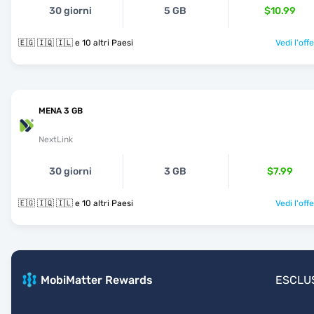
30 giorni
5 GB
$10.99
🇪🇬 🇮🇶 🇮🇱 e 10 altri Paesi
Vedi l'off
MENA 3 GB
NextLink
30 giorni
3 GB
$7.99
🇪🇬 🇮🇶 🇮🇱 e 10 altri Paesi
Vedi l'off
MobiMatter Rewards
ESCLU