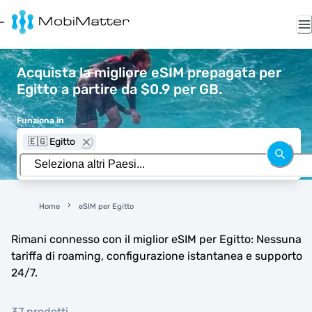
Acquista la migliore eSIM prepagata per
Egitto a partire da $0.9 per GB.
Funziona in
🇪🇬 Egitto
Home
eSIM per Egitto
Rimani connesso con il miglior eSIM per Egitto: Nessuna
tariffa di roaming, configurazione istantanea e supporto
24/7.
37 prodotti