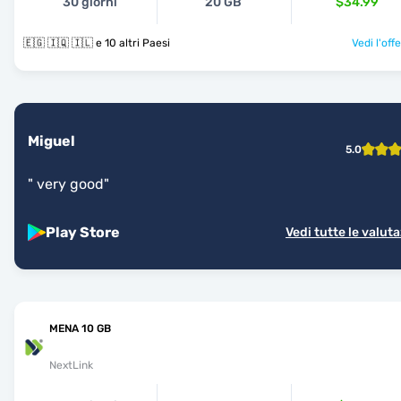
30 giorni
20 GB
$34.99
🇪🇬 🇮🇶 🇮🇱 e 10 altri Paesi
Vedi l'off
Miguel
5.0
"
very good
"
Play Store
Vedi tutte le valuta
MENA 10 GB
NextLink