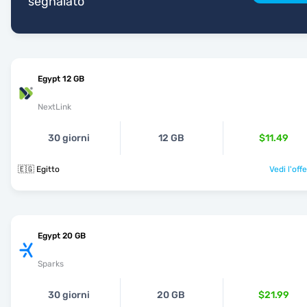
segnalato
Egypt 12 GB
NextLink
30 giorni
12 GB
$11.49
🇪🇬 Egitto
Vedi l'off
Egypt 20 GB
Sparks
30 giorni
20 GB
$21.99