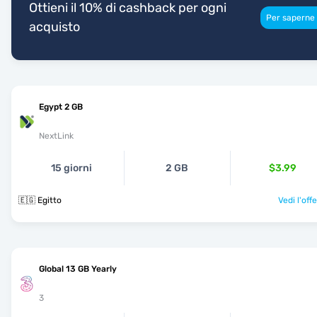
Ottieni il 10% di cashback per ogni
Per saperne 
acquisto
Egypt 2 GB
NextLink
15 giorni
2 GB
$3.99
🇪🇬 Egitto
Vedi l'off
Global 13 GB Yearly
3