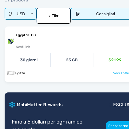
USD
Consigliati
Filtri
Egypt 25 GB
NextLink
30 giorni
25 GB
$21.99
🇪🇬 Egitto
Vedi l'off
MobiMatter Rewards
ESCLU
Fino a 5 dollari per ogni amico
Per saperne 