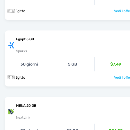
🇪🇬 Egitto
Vedi l'off
Egypt 5 GB
Sparks
30 giorni
5 GB
$7.49
🇪🇬 Egitto
Vedi l'off
MENA 20 GB
NextLink