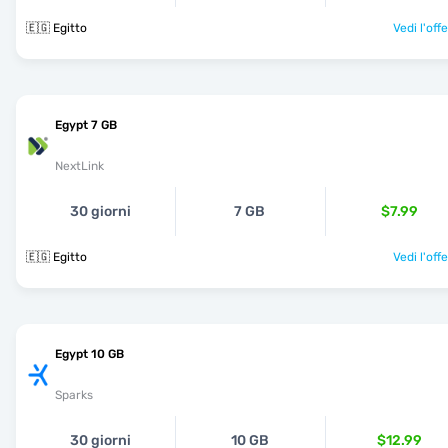
🇪🇬 Egitto
Vedi l'off
Egypt 7 GB
NextLink
30 giorni
7 GB
$7.99
🇪🇬 Egitto
Vedi l'off
Egypt 10 GB
Sparks
30 giorni
10 GB
$12.99