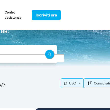
Centro
Iscriviti ora
assistenza
 GB.
USD
Consigliati
4/7.