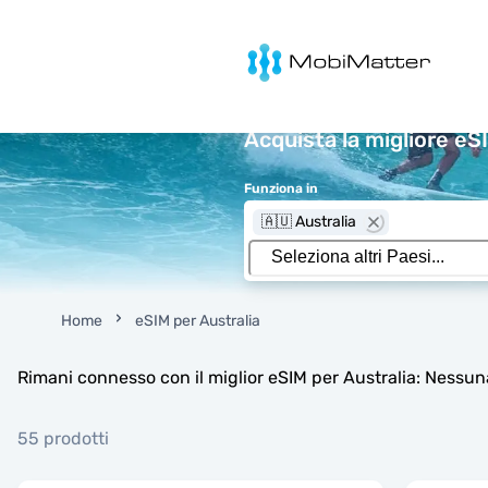
MobiMatter
Acquista la migliore eS
Funziona in
🇦🇺 Australia
Home
eSIM per Australia
Rimani connesso con il miglior eSIM per Australia: Nessun
55 prodotti