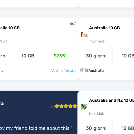
alia 10 GB
Australia 10 GB
ault
TSimTech
rni
10 GB
$7.99
30 giorni
10 G
lia
Vedi l'offerta >
🇦🇺 Australia
Australia and NZ 12 G
ra
5.0
NextLink
y my friend told me about this.
"
30 giorni
12 G