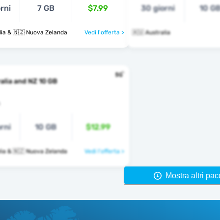
rni
7 GB
$7.99
30 giorni
10 G
lia & 🇳🇿 Nuova Zelanda
Vedi l'offerta >
🇦🇺 Australia
alia and NZ 10 GB
s
rni
10 GB
$12.99
lia & 🇳🇿 Nuova Zelanda
Vedi l'offerta >
Mostra altri pac