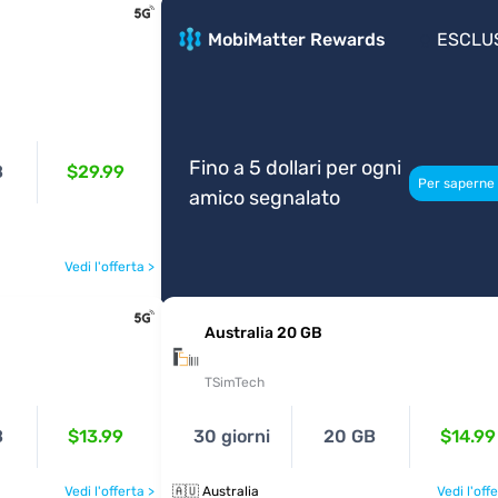
MobiMatter Rewards
ESCLU
Fino a 5 dollari per ogni
B
$29.99
Per saperne 
amico segnalato
Vedi l'offerta >
Australia 20 GB
TSimTech
B
$13.99
30 giorni
20 GB
$14.99
Vedi l'offerta >
🇦🇺 Australia
Vedi l'off