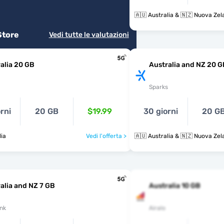
🇦🇺 Australia & 🇳🇿 Nuova Ze
Store
Vedi tutte le valutazioni
alia 20 GB
Australia and NZ 20 G
Sparks
rni
20 GB
$19.99
30 giorni
20 G
lia
Vedi l'offerta >
🇦🇺 Australia & 🇳🇿 Nuova Ze
alia and NZ 7 GB
Australia 10 GB
nk
Airalo