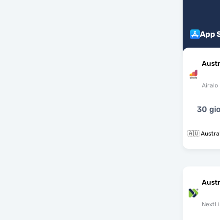
App 
Austr
Airalo
30 gio
🇦🇺 Austra
Austr
NextLi