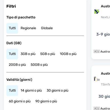
Filtri
Austr
Tipo di pacchetto
NextLi
Tutti
Regionale
Globale
3-9 gio
Dati (GB)
🇦🇺 Austra
Tutti
3GB o più
5GB o più
10GB o più
20GB o più
50GB o più
Austr
Validità (giorni)
TSimT
Tutti
14 giorni o più
30 giorni o più
30 gio
60 giorni o più
90 giorni o più
🇦🇺 Austra