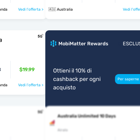
landa
Vedi l'offerta >
🇦🇺 Australia
Vedi l'off
B
MobiMatter Rewards
ESCLU
B
$19.99
Ottieni il 10% di
cashback per ogni
Per saperne 
landa
Vedi l'offerta >
acquisto
Australia Unlimited 10 Days
Airalo