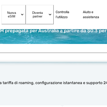
Controlla
Aiuto e
Nuova
Diventa
eSIM
partner
l'utilizzo
assistenza
IM prepagata per Australia a partire da $0.3 per
a tariffa di roaming, configurazione istantanea e supporto 2