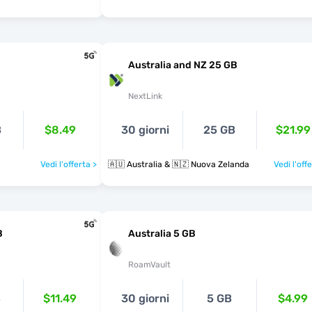
Australia and NZ 25 GB
NextLink
B
$8.49
30 giorni
25 GB
$21.99
Vedi l'offerta >
🇦🇺 Australia & 🇳🇿 Nuova Zelanda
Vedi l'off
B
Australia 5 GB
RoamVault
B
$11.49
30 giorni
5 GB
$4.99