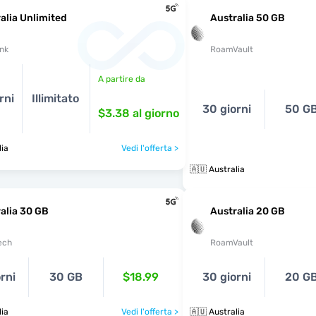
alia Unlimited
Australia 50 GB
nk
RoamVault
A partire da
rni
Illimitato
30 giorni
50 G
$3.38
al giorno
lia
Vedi l'offerta >
🇦🇺 Australia
alia 30 GB
Australia 20 GB
ech
RoamVault
rni
30 GB
$18.99
30 giorni
20 G
lia
Vedi l'offerta >
🇦🇺 Australia