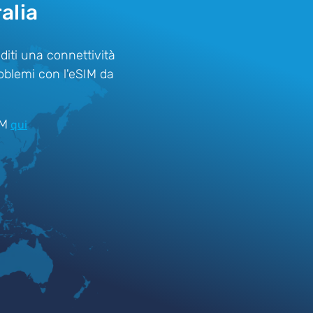
alia
oditi una connettività
roblemi con l'eSIM da
IM
qui