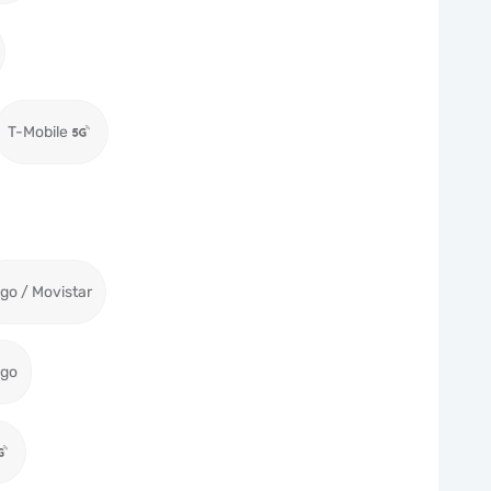
T-Mobile
igo / Movistar
igo