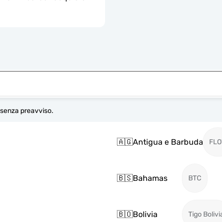
e senza preavviso.
🇦🇬
Antigua e Barbuda
FL
🇧🇸
Bahamas
BTC
🇧🇴
Bolivia
Tigo Bolivi