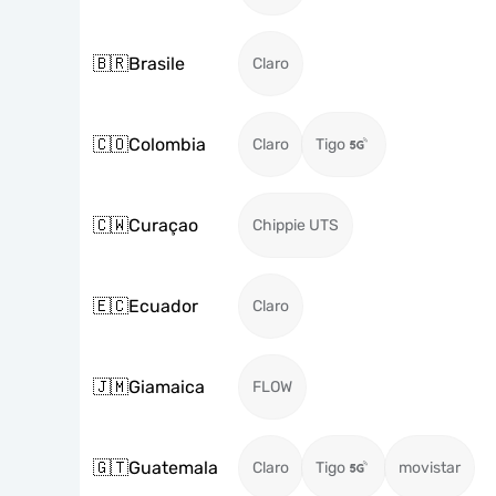
🇧🇷
Brasile
Claro
🇨🇴
Colombia
Claro
Tigo
🇨🇼
Curaçao
Chippie UTS
🇪🇨
Ecuador
Claro
🇯🇲
Giamaica
FLOW
🇬🇹
Guatemala
Claro
Tigo
movistar