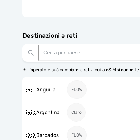
Destinazioni e reti
⚠️ L'operatore può cambiare le reti a cui la eSIM si connett
🇦🇮
Anguilla
FLOW
🇦🇷
Argentina
Claro
🇧🇧
Barbados
FLOW