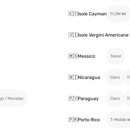
🇰🇾
Isole Cayman
FLOW
🇻🇮
Isole Vergini Americane
🇲🇽
Messico
Telcel
🇳🇮
Nicaragua
Claro
T
🇵🇾
Paraguay
go / Movistar
Claro
T
🇵🇷
Porto Rico
T-Mobile