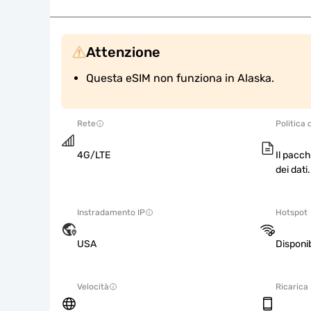
Attenzione
Questa eSIM non funziona in Alaska.
Rete
Politica 
4G/LTE
Il pacch
dei dati.
Instradamento IP
Hotspot
USA
Disponib
Velocità
Ricarica