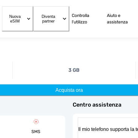
Controlla
Aiuto e
Nuova
Diventa
eSIM
partner
l'utilizzo
assistenza
3 GB
Acquista ora
Centro assistenza
Il mio telefono supporta la
SMS