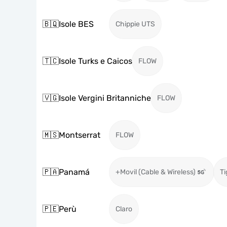
🇧🇶
Isole BES
Chippie UTS
🇹🇨
Isole Turks e Caicos
FLOW
🇻🇬
Isole Vergini Britanniche
FLOW
🇲🇸
Montserrat
FLOW
🇵🇦
Panamá
+Movil (Cable & Wireless)
Ti
🇵🇪
Perù
Claro