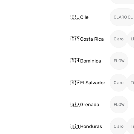
🇨🇱
Cile
CLARO CL
🇨🇷
Costa Rica
Claro
L
🇩🇲
Dominica
FLOW
🇸🇻
El Salvador
Claro
T
🇬🇩
Grenada
FLOW
🇭🇳
Honduras
Claro
T