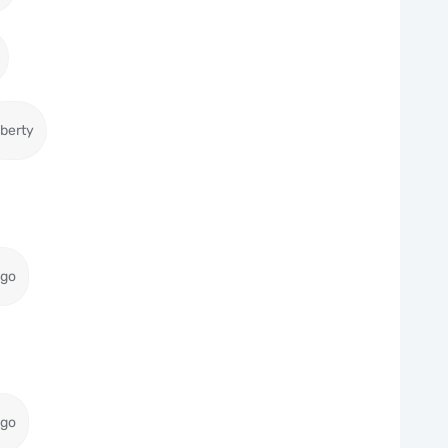
iberty
igo
igo