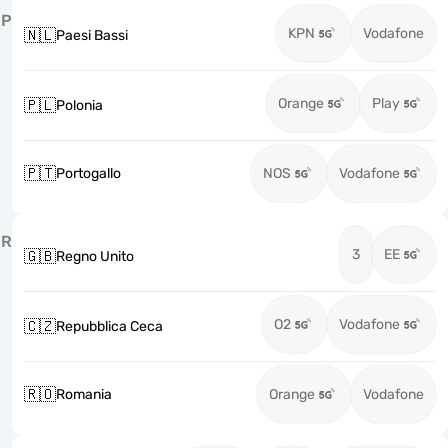
P
KPN
Vodafone
🇳🇱
Paesi Bassi
Orange
Play
🇵🇱
Polonia
🇵🇹
Portogallo
NOS
Vodafone
R
3
EE
🇬🇧
Regno Unito
O2
Vodafone
🇨🇿
Repubblica Ceca
🇷🇴
Romania
Orange
Vodafone