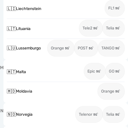
FL1
🇱🇮
Liechtenstein
Tele2
Telia
🇱🇹
Lituania
🇱🇺
Lussemburgo
Orange
POST
TANGO
M
Epic
GO
🇲🇹
Malta
🇲🇩
Moldavia
Orange
N
🇳🇴
Norvegia
Telenor
Telia