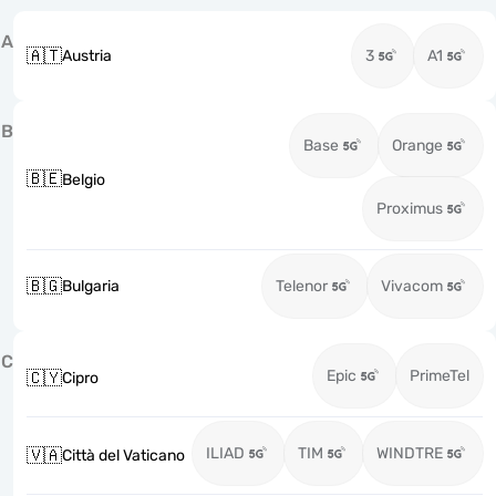
A
🇦🇹
Austria
3
A1
B
Base
Orange
🇧🇪
Belgio
Proximus
🇧🇬
Bulgaria
Telenor
Vivacom
C
Epic
PrimeTel
🇨🇾
Cipro
ILIAD
TIM
WINDTRE
🇻🇦
Città del Vaticano