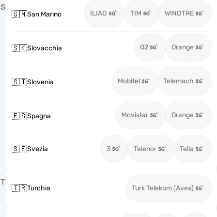
S
ILIAD
TIM
WINDTRE
🇸🇲
San Marino
O2
Orange
🇸🇰
Slovacchia
Mobitel
Telemach
🇸🇮
Slovenia
Movistar
Orange
🇪🇸
Spagna
🇸🇪
Svezia
3
Telenor
Telia
T
🇹🇷
Turchia
Turk Telekom (Avea)