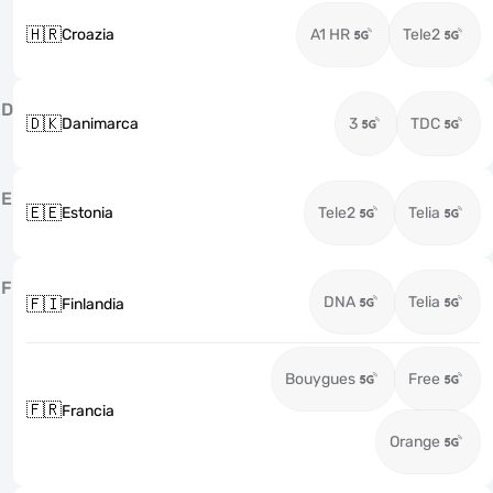
🇭🇷
Croazia
A1 HR
Tele2
D
🇩🇰
Danimarca
3
TDC
E
🇪🇪
Estonia
Tele2
Telia
F
DNA
Telia
🇫🇮
Finlandia
Bouygues
Free
🇫🇷
Francia
Orange