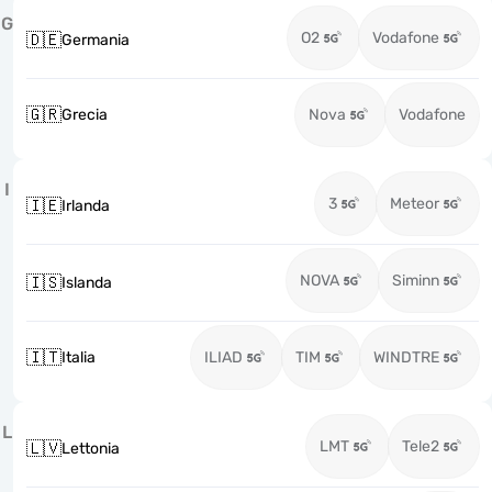
G
O2
Vodafone
🇩🇪
Germania
🇬🇷
Grecia
Nova
Vodafone
I
3
Meteor
🇮🇪
Irlanda
NOVA
Siminn
🇮🇸
Islanda
🇮🇹
Italia
ILIAD
TIM
WINDTRE
L
LMT
Tele2
🇱🇻
Lettonia