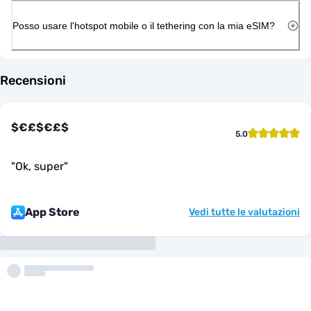
Posso usare l'hotspot mobile o il tethering con la mia eSIM?
Recensioni
$€£$€£$
5.0
"
Ok, super
"
App Store
Vedi tutte le valutazioni