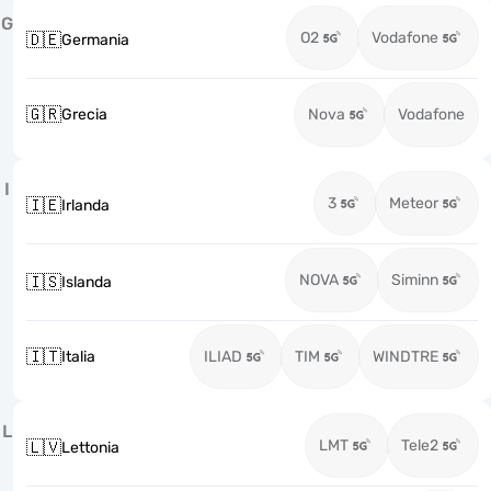
G
O2
Vodafone
🇩🇪
Germania
🇬🇷
Grecia
Nova
Vodafone
I
3
Meteor
🇮🇪
Irlanda
NOVA
Siminn
🇮🇸
Islanda
🇮🇹
Italia
ILIAD
TIM
WINDTRE
L
LMT
Tele2
🇱🇻
Lettonia