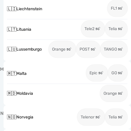
FL1
🇱🇮
Liechtenstein
Tele2
Telia
🇱🇹
Lituania
🇱🇺
Lussemburgo
Orange
POST
TANGO
M
Epic
GO
🇲🇹
Malta
🇲🇩
Moldavia
Orange
N
🇳🇴
Norvegia
Telenor
Telia