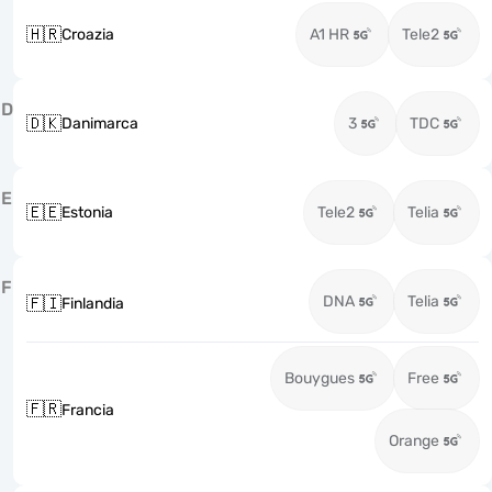
🇭🇷
Croazia
A1 HR
Tele2
D
🇩🇰
Danimarca
3
TDC
E
🇪🇪
Estonia
Tele2
Telia
F
DNA
Telia
🇫🇮
Finlandia
Bouygues
Free
🇫🇷
Francia
Orange