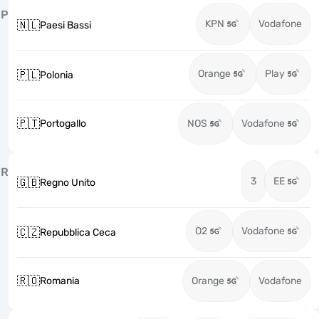
P
KPN
Vodafone
🇳🇱
Paesi Bassi
Orange
Play
🇵🇱
Polonia
🇵🇹
Portogallo
NOS
Vodafone
R
3
EE
🇬🇧
Regno Unito
O2
Vodafone
🇨🇿
Repubblica Ceca
🇷🇴
Romania
Orange
Vodafone