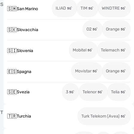
S
ILIAD
TIM
WINDTRE
🇸🇲
San Marino
O2
Orange
🇸🇰
Slovacchia
Mobitel
Telemach
🇸🇮
Slovenia
Movistar
Orange
🇪🇸
Spagna
🇸🇪
Svezia
3
Telenor
Telia
T
🇹🇷
Turchia
Turk Telekom (Avea)