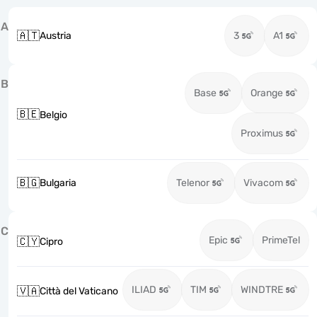
A
🇦🇹
Austria
3
A1
B
Base
Orange
🇧🇪
Belgio
Proximus
🇧🇬
Bulgaria
Telenor
Vivacom
C
Epic
PrimeTel
🇨🇾
Cipro
ILIAD
TIM
WINDTRE
🇻🇦
Città del Vaticano