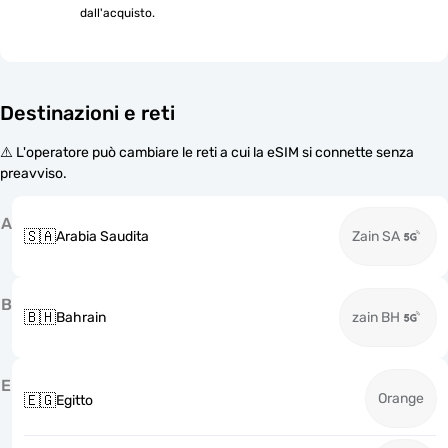
dall'acquisto.
Destinazioni e reti
⚠️ L'operatore può cambiare le reti a cui la eSIM si connette senza
preavviso.
A
🇸🇦
Arabia Saudita
Zain SA
B
🇧🇭
Bahrain
zain BH
E
Orange
🇪🇬
Egitto