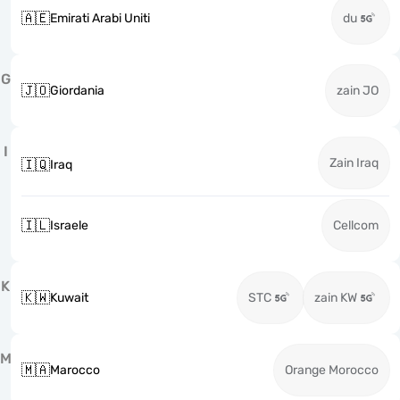
🇦🇪
Emirati Arabi Uniti
du
G
🇯🇴
Giordania
zain JO
I
Zain Iraq
🇮🇶
Iraq
🇮🇱
Israele
Cellcom
K
🇰🇼
Kuwait
STC
zain KW
M
🇲🇦
Marocco
Orange Morocco