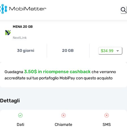
MENA 20 GB
NextLink
30 giorni
20 GB
$34.99
3.50$ in ricompense cashback
Guadagna
che verranno
accreditate sul tuo portafoglio MobiPay con questo acquisto
Dettagli
Dati
Chiamate
SMS