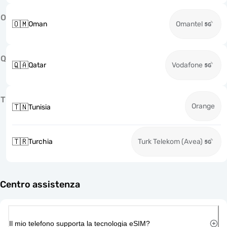
O
🇴🇲
Oman
Omantel
Q
🇶🇦
Qatar
Vodafone
T
Orange
🇹🇳
Tunisia
🇹🇷
Turchia
Turk Telekom (Avea)
Centro assistenza
Il mio telefono supporta la tecnologia eSIM?