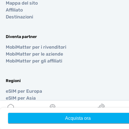
Mappa del sito
Affiliato
Destinazioni
Diventa partner
MobiMatter per i rivenditori
MobiMatter per le aziende
MobiMatter per gli affiliati
Regioni
eSIM per Europa
eSIM per Asia
eSIM per Americhe
eSIM per Medio Oriente
Acquista ora
Home
Le mie eSIM
Ricompense
eSIM per Oceania
eSIM per Africa