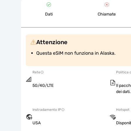
Dati
Chiamate
Attenzione
Questa eSIM non funziona in Alaska.
Rete
Politica 
5G/4G/LTE
Il pacch
dei dati.
Instradamento IP
Hotspot
USA
Disponib